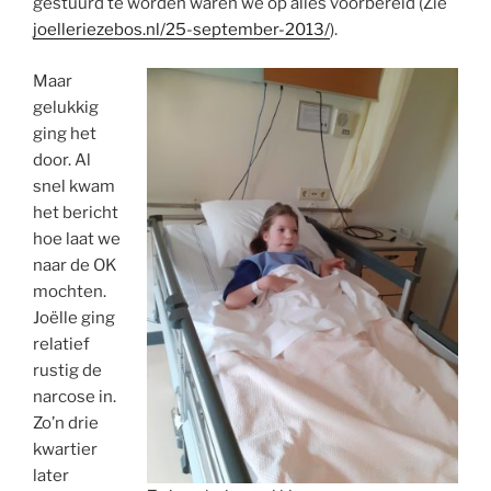
gestuurd te worden waren we op alles voorbereid (Zie
joelleriezebos.nl/25-september-2013/
).
Maar
gelukkig
ging het
door. Al
snel kwam
het bericht
hoe laat we
naar de OK
mochten.
Joëlle ging
relatief
rustig de
narcose in.
Zo’n drie
kwartier
later