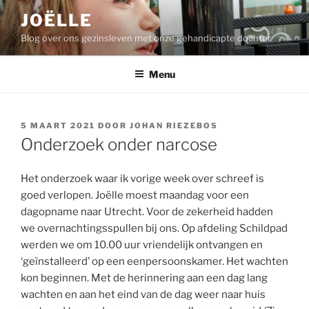
Ga
JOËLLE
naar
Blog over ons gezinsleven met onze gehandicapte dochter
de
inhoud
Menu
GEPLAATST
5 MAART 2021
DOOR
JOHAN RIEZEBOS
OP
Onderzoek onder narcose
Het onderzoek waar ik vorige week over schreef is
goed verlopen. Joëlle moest maandag voor een
dagopname naar Utrecht. Voor de zekerheid hadden
we overnachtingsspullen bij ons. Op afdeling Schildpad
werden we om 10.00 uur vriendelijk ontvangen en
‘geïnstalleerd’ op een eenpersoonskamer. Het wachten
kon beginnen. Met de herinnering aan een dag lang
wachten en aan het eind van de dag weer naar huis