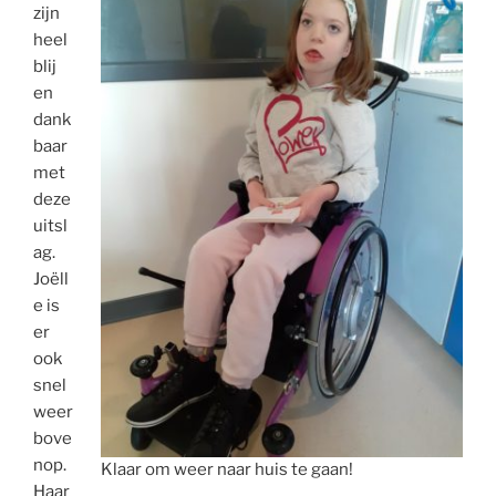
zijn
heel
blij
en
dank
baar
met
deze
uitsl
ag.
Joëll
e is
er
ook
snel
weer
bove
nop.
Klaar om weer naar huis te gaan!
Haar