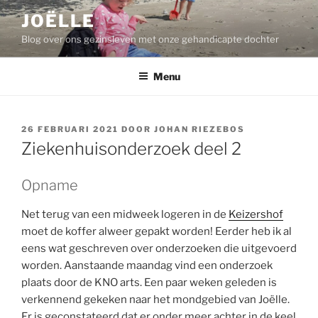
Ga
JOËLLE
naar
Blog over ons gezinsleven met onze gehandicapte dochter
de
inhoud
Menu
GEPLAATST
26 FEBRUARI 2021
DOOR
JOHAN RIEZEBOS
OP
Ziekenhuisonderzoek deel 2
Opname
Net terug van een midweek logeren in de
Keizershof
moet de koffer alweer gepakt worden! Eerder heb ik al
eens wat geschreven over onderzoeken die uitgevoerd
worden. Aanstaande maandag vind een onderzoek
plaats door de KNO arts. Een paar weken geleden is
verkennend gekeken naar het mondgebied van Joëlle.
Er is geconstateerd dat er onder meer achter in de keel