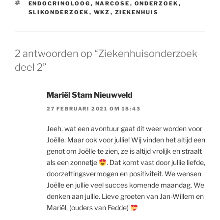
TAGS
ENDOCRINOLOOG
,
NARCOSE
,
ONDERZOEK
,
SLIKONDERZOEK
,
WKZ
,
ZIEKENHUIS
2 antwoorden op “Ziekenhuisonderzoek
deel 2”
Mariël Stam Nieuwveld
27 FEBRUARI 2021 OM 18:43
Jeeh, wat een avontuur gaat dit weer worden voor
Joëlle. Maar ook voor jullie! Wij vinden het altijd een
genot om Joëlle te zien, ze is altijd vrolijk en straalt
als een zonnetje
. Dat komt vast door jullie liefde,
doorzettingsvermogen en positiviteit. We wensen
Joëlle en jullie veel succes komende maandag. We
denken aan jullie. Lieve groeten van Jan-Willem en
Mariël, (ouders van Fedde)