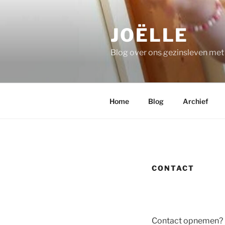
Ga
naar
JOËLLE
de
inhoud
Blog over ons gezinsleven me
Home
Blog
Archief
CONTACT
Contact opnemen? G