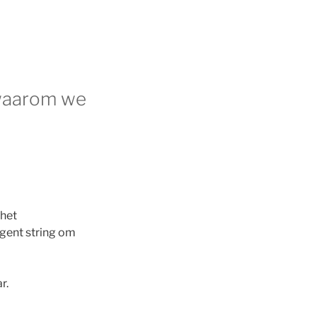
 waarom we
 het
agent string om
r.