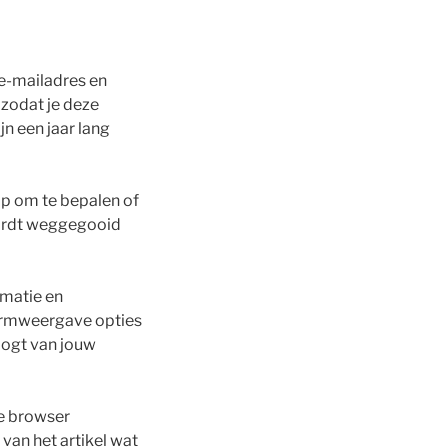
 e-mailadres en
zodat je deze
jn een jaar lang
 op om te bepalen of
wordt weggegooid
rmatie en
hermweergave opties
tlogt van jouw
je browser
van het artikel wat