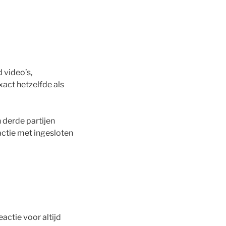
 video’s,
xact hetzelfde als
 derde partijen
ractie met ingesloten
actie voor altijd