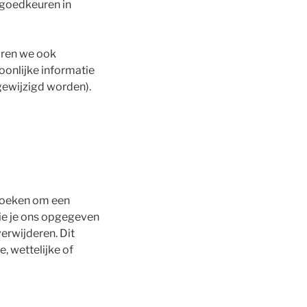
 goedkeuren in
aren we ook
oonlijke informatie
gewijzigd worden).
erzoeken om een
die je ons opgegeven
erwijderen. Dit
, wettelijke of