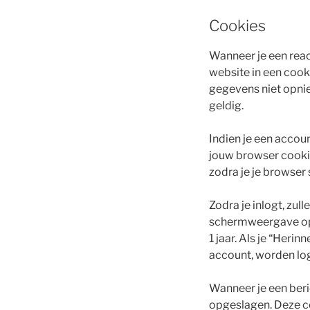
Cookies
Wanneer je een reac
website in een coo
gegevens niet opnieu
geldig.
Indien je een accoun
jouw browser cooki
zodra je je browser s
Zodra je inlogt, zu
schermweergave opt
1 jaar. Als je “Heri
account, worden log
Wanneer je een beri
opgeslagen. Deze co