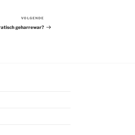
VOLGENDE
Volgend
bericht
ratisch geharrewar?