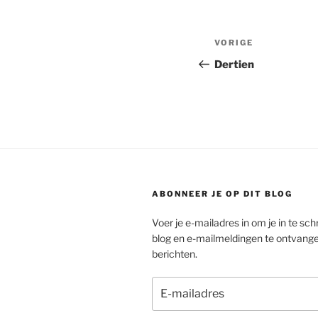
Bericht
Vorig
VORIGE
navigatie
bericht
Dertien
ABONNEER JE OP DIT BLOG
Voer je e-mailadres in om je in te schr
blog en e-mailmeldingen te ontvang
berichten.
E-
mailadres