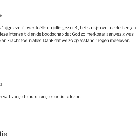
9
“bijgelezen” over Joëlle en jullie gezin. Bij het stukje over de dertien ja
eze intense tijd en de boodschap dat God zo merkbaar aanwezig was in
de en kracht toe in alles! Dank dat we zo op afstand mogen meeleven.
02
wat van je te horen en je reactie te lezen!
tie