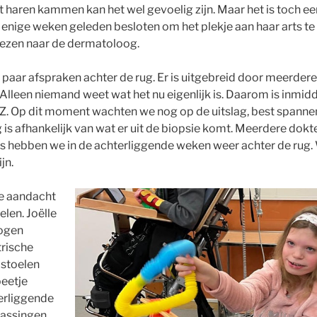
 haren kammen kan het wel gevoelig zijn. Maar het is toch een
ige weken geleden besloten om het plekje aan haar arts te l
ezen naar de dermatoloog.
 paar afspraken achter de rug. Er is uitgebreid door meerder
 Alleen niemand weet wat het nu eigenlijk is. Daarom is inmid
. Op dit moment wachten we nog op de uitslag, best spanne
is afhankelijk van wat er uit de biopsie komt. Meerdere dokt
s hebben we in de achterliggende weken weer achter de rug.
jn.
ze aandacht
elen. Joëlle
ogen
trische
 stoelen
beetje
terliggende
assingen