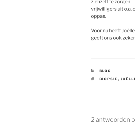
zichzelf te zorgen… 
vrijwilligers uit o.
oppas.
Voor nu heeft Joëll
geeft ons ook zeker 
CATEGORIEËN
BLOG
TAGS
BIOPSIE
,
JOËLL
2 antwoorden op