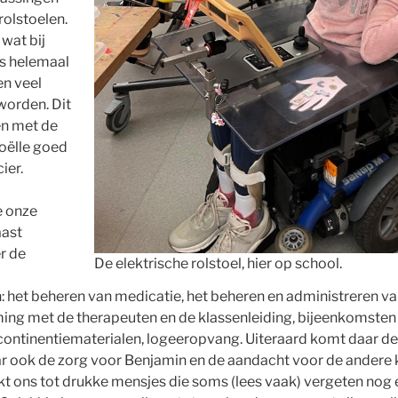
olstoelen.
wat bij
 is helemaal
n veel
worden. Dit
en met de
oëlle goed
ier.
e onze
aast
r de
De elektrische rolstoel, hier op school.
het beheren van medicatie, het beheren en administreren van
ing met de therapeuten en de klassenleiding, bijeenkomsten o
ncontinentiematerialen, logeeropvang. Uiteraard komt daar de
ar ook de zorg voor Benjamin en de aandacht voor de andere k
kt ons tot drukke mensjes die soms (lees vaak) vergeten nog 