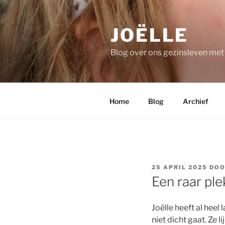
Ga
naar
JOËLLE
de
inhoud
Blog over ons gezinsleven me
Home
Blog
Archief
GEPLAATST
25 APRIL 2025
DO
OP
Een raar ple
Joëlle heeft al heel
niet dicht gaat. Ze l