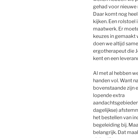
gehad voor nieuwe r
Daar komt nog heel 
kijken. Een rolstoel
maatwerk. Er moete
keuzes in gemaakt 
doen we altijd sam
ergotherapeut die J
kent en een leveranc
Al met al hebben w
handen vol. Want n
bovenstaande zijn e
lopende extra
aandachtsgebieden: 
dagelijkse) afstemm
het bestellen van i
begeleiding bij. Ma
belangrijk. Dat maa