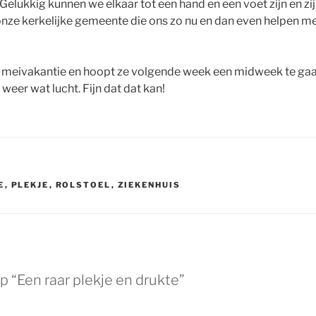
Gelukkig kunnen we elkaar tot een hand en een voet zijn en zij
a. onze kerkelijke gemeente die ons zo nu en dan even helpen m
e meivakantie en hoopt ze volgende week een midweek te gaa
weer wat lucht. Fijn dat dat kan!
E
,
PLEKJE
,
ROLSTOEL
,
ZIEKENHUIS
 “Een raar plekje en drukte”