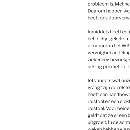
probleem is. Met het
Daarom hebben we en
heeft ons doorverw
Inmiddels heeft een
het plekje gekeken.
genomen in het WKZ
vervolgbehandeling 
ziekenhuisbezoekje
uitslag positief zal zi
Iets anders wat on
vraagt zijn de rolsto
heeft een handbew
rolstoel en een elek
rolstoel. Voor beide
geldt dat ze er een 
uitgroeit. In de ach
weken hebben we p