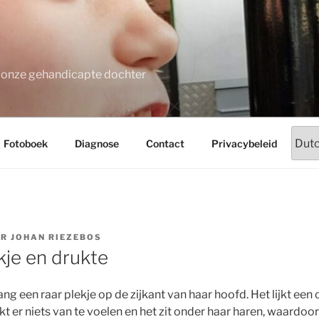
t onze gehandicapte dochter
Fotoboek
Diagnose
Contact
Privacybeleid
OR
JOHAN RIEZEBOS
kje en drukte
 lang een raar plekje op de zijkant van haar hoofd. Het lijkt ee
ijkt er niets van te voelen en het zit onder haar haren, waardoo