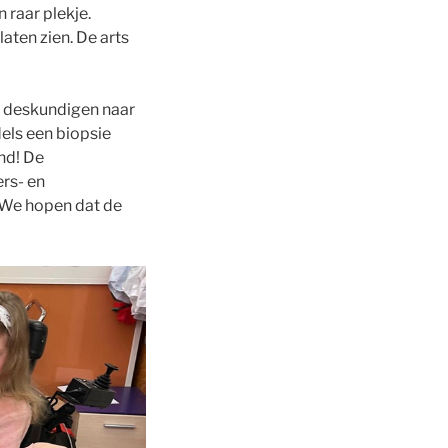
 raar plekje.
aten zien. De arts
e deskundigen naar
dels een biopsie
nd! De
ers- en
 We hopen dat de