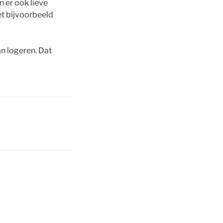
n er ook lieve
et bijvoorbeeld
n logeren. Dat