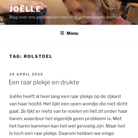
Ga
JOËLLE
naar
Blog over ons gezinsleven met onze gehandicapte dochter
de
inhoud
Menu
TAG:
ROLSTOEL
GEPLAATST
25 APRIL 2025
OP
Een raar plekje en drukte
Joëlle heeft al heel lang een raar plekje op de zijkant
van haar hoofd. Het lijkt een open wondje die niet dicht
gaat. Ze lijkt er niets van te voelen en het zit onder haar
haren, waardoor het eigenlijk geen probleem is. Met
het haren kammen kan het wel gevoelig zijn. Maar het
is toch een raar plekje. Daarom hebben we enige