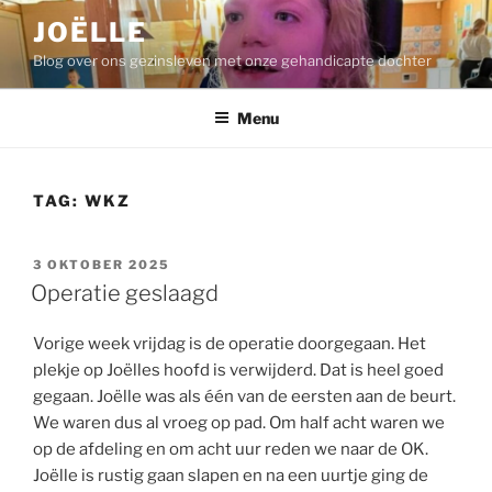
Ga
JOËLLE
naar
Blog over ons gezinsleven met onze gehandicapte dochter
de
inhoud
Menu
TAG:
WKZ
GEPLAATST
3 OKTOBER 2025
OP
Operatie geslaagd
Vorige week vrijdag is de operatie doorgegaan. Het
plekje op Joëlles hoofd is verwijderd. Dat is heel goed
gegaan. Joëlle was als één van de eersten aan de beurt.
We waren dus al vroeg op pad. Om half acht waren we
op de afdeling en om acht uur reden we naar de OK.
Joëlle is rustig gaan slapen en na een uurtje ging de