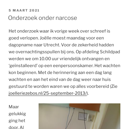
GEPLAATST
5 MAART 2021
OP
Onderzoek onder narcose
Het onderzoek waar ik vorige week over schreef is
goed verlopen. Joëlle moest maandag voor een
dagopname naar Utrecht. Voor de zekerheid hadden
we overnachtingsspullen bij ons. Op afdeling Schildpad
werden we om 10.00 uur vriendelijk ontvangen en
‘geïnstalleerd’ op een eenpersoonskamer. Het wachten
kon beginnen. Met de herinnering aan een dag lang
wachten en aan het eind van de dag weer naar huis
gestuurd te worden waren we op alles voorbereid (Zie
joelleriezebos.nl/25-september-2013/
).
Maar
gelukkig
ging het
door. Al