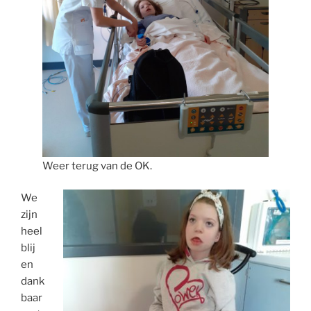
Weer terug van de OK.
We
zijn
heel
blij
en
dank
baar