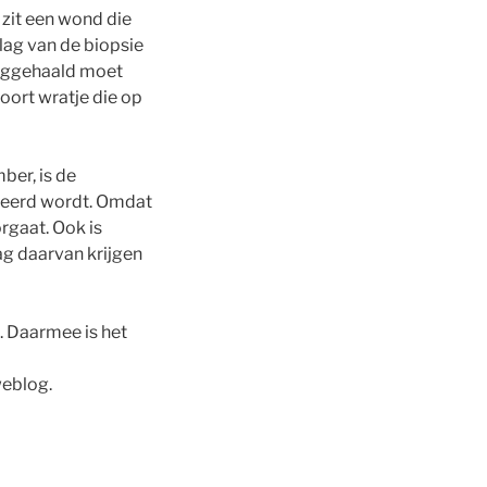
r zit een wond die
slag van de biopsie
 weggehaald moet
soort wratje die op
ber, is de
ereerd wordt. Omdat
rgaat. Ook is
ag daarvan krijgen
. Daarmee is het
weblog.