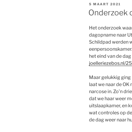
GEPLAATST
5 MAART 2021
OP
Onderzoek 
Het onderzoek waar
dagopname naar Utr
Schildpad werden we
eenpersoonskamer. 
het eind van de dag
joelleriezebos.nl/
Maar gelukkig ging 
laat we naar de OK m
narcose in. Zo’n dri
dat we haar weer mo
uitslaapkamer, en k
wat controles op de
de dag weer naar hu