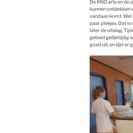
De KNO arts en de p
kunnen ontdekken wa
vandaan komt. Wel 
paar plekjes. Dat i
later de uitslag. T
gebied gelijktijdig
goed uit, en lijkt er 