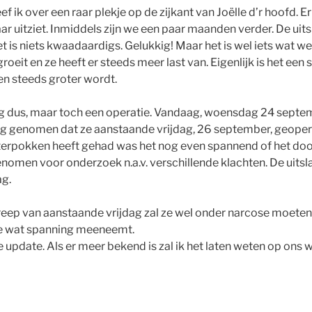
reef ik over een raar plekje op de zijkant van Joëlle d’r hoofd. E
aar uitziet. Inmiddels zijn we een paar maanden verder. De uit
het is niets kwaadaardigs. Gelukkig! Maar het is wel iets wat
roeit en ze heeft er steeds meer last van. Eigenlijk is het een 
 en steeds groter wordt.
ag dus, maar toch een operatie. Vandaag, woensdag 24 septem
sing genomen dat ze aanstaande vrijdag, 26 september, geop
terpokken heeft gehad was het nog even spannend of het doo
omen voor onderzoek n.a.v. verschillende klachten. De uitsl
ag.
greep van aanstaande vrijdag zal ze wel onder narcose moeten
ie wat spanning meeneemt.
 update. Als er meer bekend is zal ik het laten weten op ons 