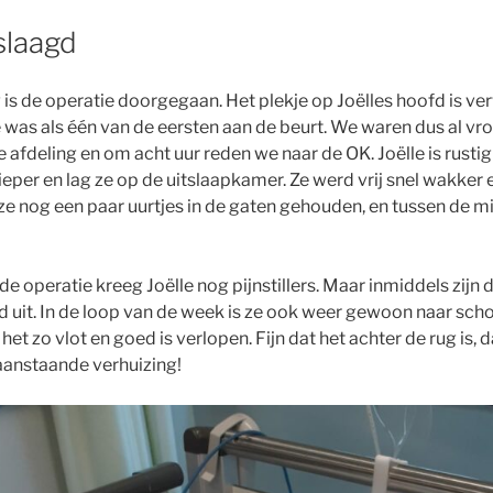
slaagd
is de operatie doorgegaan. Het plekje op Joëlles hoofd is verw
 was als één van de eersten aan de beurt. We waren dus al vr
 afdeling en om acht uur reden we naar de OK. Joëlle is rusti
ieper en lag ze op de uitslaapkamer. Ze werd vrij snel wakker
s ze nog een paar uurtjes in de gaten gehouden, en tussen de
de operatie kreeg Joëlle nog pijnstillers. Maar inmiddels zijn
d uit. In de loop van de week is ze ook weer gewoon naar sch
 het zo vlot en goed is verlopen. Fijn dat het achter de rug is
aanstaande verhuizing!