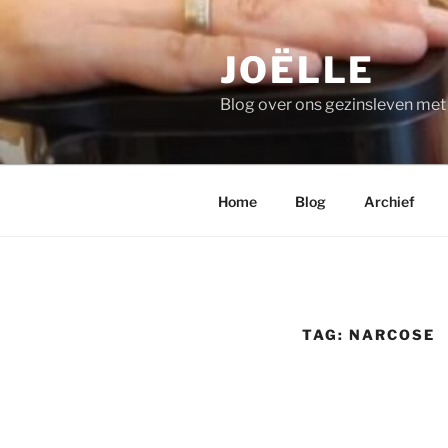
Ga
naar
JOËLLE
de
inhoud
Blog over ons gezinsleven me
Home
Blog
Archief
TAG:
NARCOSE