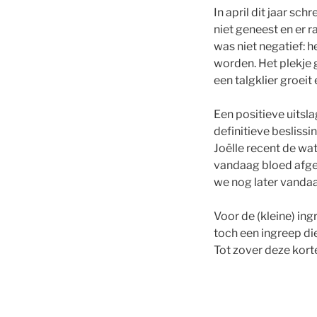
In april dit jaar sch
niet geneest en er r
was niet negatief: 
worden. Het plekje g
een talgklier groeit
Een positieve uitsl
definitieve beslis
Joëlle recent de wa
vandaag bloed afgen
we nog later vanda
Voor de (kleine) in
toch een ingreep d
Tot zover deze korte