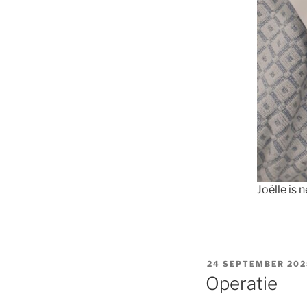
Joëlle is 
GEPLAATST
24 SEPTEMBER 202
OP
Operatie