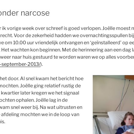
onder narcose
 ik vorige week over schreef is goed verlopen. Joëlle moest
echt. Voor de zekerheid hadden we overnachtingsspullen bij 
 om 10.00 uur vriendelijk ontvangen en ‘geïnstalleerd’ op e
Het wachten kon beginnen. Met de herinnering aan een dag 
 weer naar huis gestuurd te worden waren we op alles voorber
25-september-2013/
).
het door. Al snel kwam het bericht hoe
ochten. Joëlle ging relatief rustig de
e kwartier later kregen we het signaal
chten ophalen. Joëlle lag in de
wam snel weer bij. Na wat uitrusten en
 afdeling mochten we in de loop van
is.