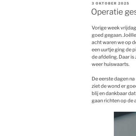
GEPLAATST
3 OKTOBER 2025
OP
Operatie ge
Vorige week vrijdag 
goed gegaan. Joëlle
acht waren we op de
een uurtje ging de p
de afdeling. Daar i
weer huiswaarts.
De eerste dagen na 
ziet de wond er goe
blij en dankbaar dat
gaan richten op de 