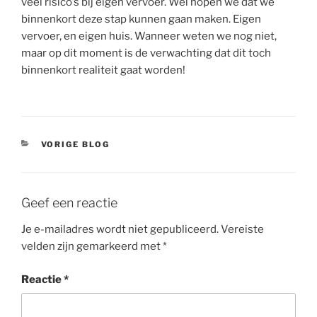
veel risico’s bij eigen vervoer. Wel hopen we dat we
binnenkort deze stap kunnen gaan maken. Eigen
vervoer, en eigen huis. Wanneer weten we nog niet,
maar op dit moment is de verwachting dat dit toch
binnenkort realiteit gaat worden!
CATEGORIEËN
VORIGE BLOG
Geef een reactie
Je e-mailadres wordt niet gepubliceerd.
Vereiste
velden zijn gemarkeerd met
*
Reactie
*