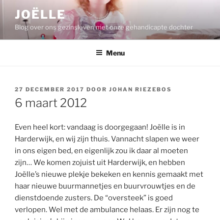
Ga
JOËLLE
naar
Blog over ons gezinsleven met onze gehandicapte dochter
de
inhoud
Menu
GEPLAATST
27 DECEMBER 2017
DOOR
JOHAN RIEZEBOS
OP
6 maart 2012
Even heel kort: vandaag is doorgegaan! Joëlle is in
Harderwijk, en wij zijn thuis. Vannacht slapen we weer
in ons eigen bed, en eigenlijk zou ik daar al moeten
zijn… We komen zojuist uit Harderwijk, en hebben
Joëlle’s nieuwe plekje bekeken en kennis gemaakt met
haar nieuwe buurmannetjes en buurvrouwtjes en de
dienstdoende zusters. De “oversteek” is goed
verlopen. Wel met de ambulance helaas. Er zijn nog te