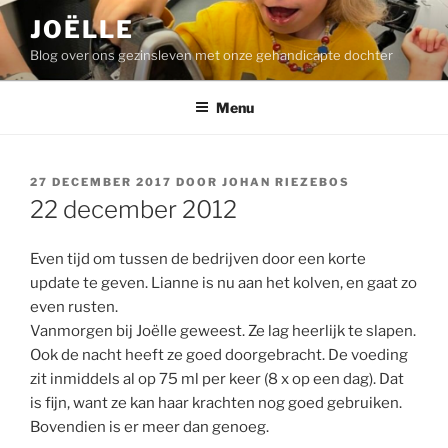
Ga
JOËLLE
naar
Blog over ons gezinsleven met onze gehandicapte dochter
de
inhoud
Menu
GEPLAATST
27 DECEMBER 2017
DOOR
JOHAN RIEZEBOS
OP
22 december 2012
Even tijd om tussen de bedrijven door een korte
update te geven. Lianne is nu aan het kolven, en gaat zo
even rusten.
Vanmorgen bij Joëlle geweest. Ze lag heerlijk te slapen.
Ook de nacht heeft ze goed doorgebracht. De voeding
zit inmiddels al op 75 ml per keer (8 x op een dag). Dat
is fijn, want ze kan haar krachten nog goed gebruiken.
Bovendien is er meer dan genoeg.