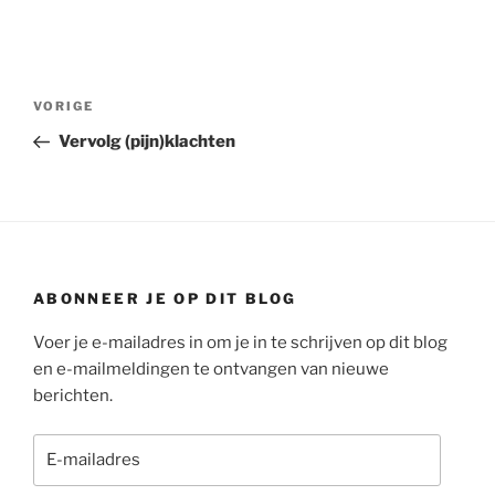
Bericht
Vorig
VORIGE
navigatie
bericht
Vervolg (pijn)klachten
ABONNEER JE OP DIT BLOG
Voer je e-mailadres in om je in te schrijven op dit blog
en e-mailmeldingen te ontvangen van nieuwe
berichten.
E-
mailadres