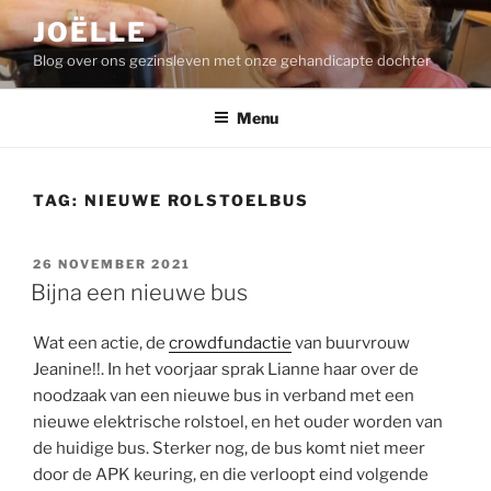
Ga
JOËLLE
naar
Blog over ons gezinsleven met onze gehandicapte dochter
de
inhoud
Menu
TAG:
NIEUWE ROLSTOELBUS
GEPLAATST
26 NOVEMBER 2021
OP
Bijna een nieuwe bus
Wat een actie, de
crowdfundactie
van buurvrouw
Jeanine!!. In het voorjaar sprak Lianne haar over de
noodzaak van een nieuwe bus in verband met een
nieuwe elektrische rolstoel, en het ouder worden van
de huidige bus. Sterker nog, de bus komt niet meer
door de APK keuring, en die verloopt eind volgende