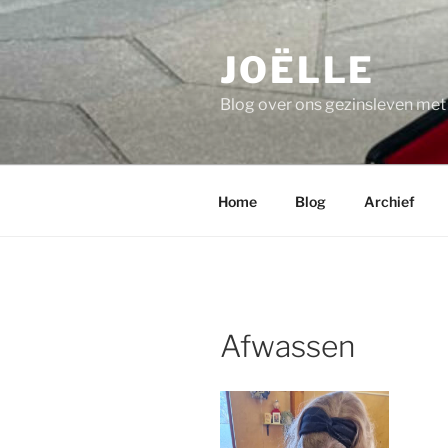
Ga
naar
JOËLLE
de
inhoud
Blog over ons gezinsleven me
Home
Blog
Archief
Afwassen