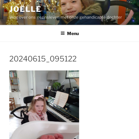
Ga
JOËLLE
naar
Blog over ons gezinsleven met onze gehandicapte dochter
de
inhoud
Menu
20240615_095122