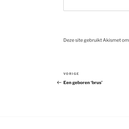
Deze site gebruikt Akismet o
Bericht
Vorig
VORIGE
navigatie
bericht
Een geboren ‘brus’