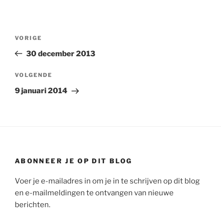
Bericht
Vorig
VORIGE
navigatie
bericht
30 december 2013
Volgend
VOLGENDE
bericht
9 januari 2014
ABONNEER JE OP DIT BLOG
Voer je e-mailadres in om je in te schrijven op dit blog
en e-mailmeldingen te ontvangen van nieuwe
berichten.