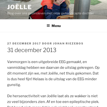
Ga
JOËLLE
naar
Blog over ons gezinsleven met onze gehandicapte dochter
de
inhoud
Menu
GEPLAATST
27 DECEMBER 2017
DOOR
JOHAN RIEZEBOS
OP
31 december 2013
Vanmorgen is een uitgebreide EEG gemaakt, en
vanmiddag hebben we daarvan de uitslag gekregen. Op
dit moment zijn we, met Joëlle, net thuis gekomen. Dat
is dus heel fijn! Helaas is de uitslag van de EEG minder
gunstig.
De hersenactiviteit van Joëlle laat als ze wakker is niet
zo veel bijzonders zien. Af en toe een epileptische piek.