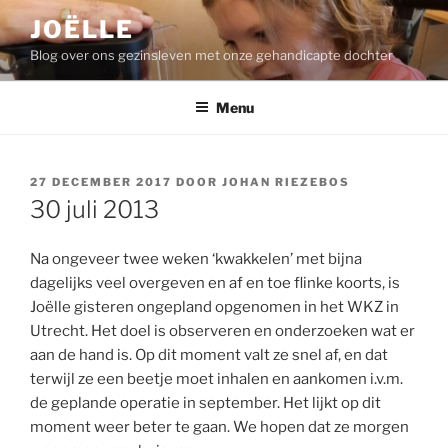
Ga
JOËLLE
naar
Blog over ons gezinsleven met onze gehandicapte dochter
de
inhoud
Menu
GEPLAATST
27 DECEMBER 2017
DOOR
JOHAN RIEZEBOS
OP
30 juli 2013
Na ongeveer twee weken ‘kwakkelen’ met bijna
dagelijks veel overgeven en af en toe flinke koorts, is
Joëlle gisteren ongepland opgenomen in het WKZ in
Utrecht. Het doel is observeren en onderzoeken wat er
aan de hand is. Op dit moment valt ze snel af, en dat
terwijl ze een beetje moet inhalen en aankomen i.v.m.
de geplande operatie in september. Het lijkt op dit
moment weer beter te gaan. We hopen dat ze morgen