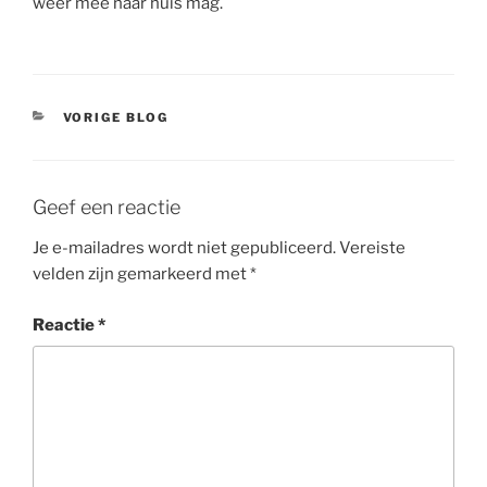
weer mee naar huis mag.
CATEGORIEËN
VORIGE BLOG
Geef een reactie
Je e-mailadres wordt niet gepubliceerd.
Vereiste
velden zijn gemarkeerd met
*
Reactie
*