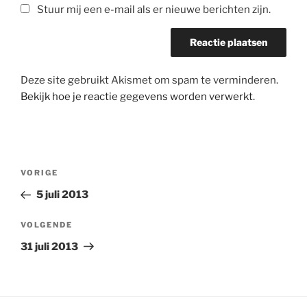
Stuur mij een e-mail als er nieuwe berichten zijn.
Deze site gebruikt Akismet om spam te verminderen.
Bekijk hoe je reactie gegevens worden verwerkt
.
Bericht
Vorig
VORIGE
navigatie
bericht
5 juli 2013
Volgend
VOLGENDE
bericht
31 juli 2013