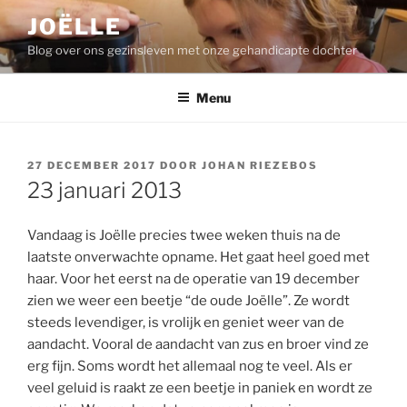
Ga
JOËLLE
naar
Blog over ons gezinsleven met onze gehandicapte dochter
de
inhoud
Menu
GEPLAATST
27 DECEMBER 2017
DOOR
JOHAN RIEZEBOS
OP
23 januari 2013
Vandaag is Joëlle precies twee weken thuis na de
laatste onverwachte opname. Het gaat heel goed met
haar. Voor het eerst na de operatie van 19 december
zien we weer een beetje “de oude Joëlle”. Ze wordt
steeds levendiger, is vrolijk en geniet weer van de
aandacht. Vooral de aandacht van zus en broer vind ze
erg fijn. Soms wordt het allemaal nog te veel. Als er
veel geluid is raakt ze een beetje in paniek en wordt ze