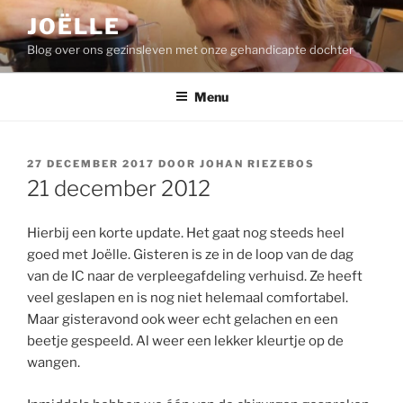
Ga
JOËLLE
naar
Blog over ons gezinsleven met onze gehandicapte dochter
de
inhoud
Menu
GEPLAATST
27 DECEMBER 2017
DOOR
JOHAN RIEZEBOS
OP
21 december 2012
Hierbij een korte update. Het gaat nog steeds heel
goed met Joëlle. Gisteren is ze in de loop van de dag
van de IC naar de verpleegafdeling verhuisd. Ze heeft
veel geslapen en is nog niet helemaal comfortabel.
Maar gisteravond ook weer echt gelachen en een
beetje gespeeld. Al weer een lekker kleurtje op de
wangen.