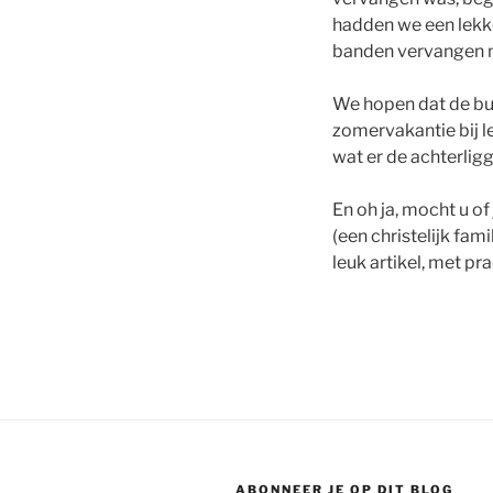
hadden we een lekke 
banden vervangen m
We hopen dat de bus
zomervakantie bij l
wat er de achterligg
En oh ja, mocht u of
(een christelijk fami
leuk artikel, met pra
ABONNEER JE OP DIT BLOG