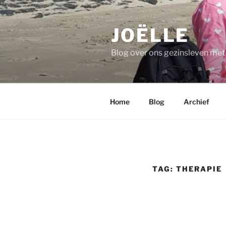
Ga
naar
JOËLLE
de
inhoud
Blog over ons gezinsleven me
Home
Blog
Archief
TAG:
THERAPIE