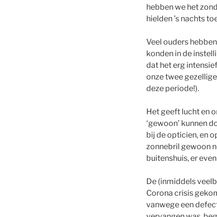
hebben we het zonde
hielden ’s nachts t
Veel ouders hebben
konden in de instelli
dat het erg intensie
onze twee gezellige
deze periode!).
Het geeft lucht en 
‘gewoon’ kunnen do
bij de opticien, en 
zonnebril gewoon no
buitenshuis, er even u
De (inmiddels veelb
Corona crisis gekom
vanwege een defect
vervangen was, bega