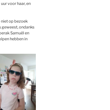
uur voor haar, en
 niet op bezoek
s is geweest, ondanks
 doerak Samuël en
olpen hebben in