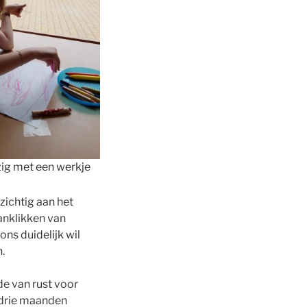
ig met een werkje
zichtig aan het
anklikken van
ns duidelijk wil
.
de van rust voor
n drie maanden