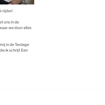
rijden’.
et ons in de
waar we door alles
 mij in de Terdege
ie ik schrijf. Een