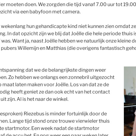
r moeten doen. We zorgden die tijd vanaf 7.00 uur tot 19.00 
oezicht via een babyfoon met camera.
 wekenlang hun gehandicapte kind niet kunnen zien omdat ze
ng. In dat opzicht zijn we blij dat Joëlle die hele periode thui
f was. Want ja, naast Joëlle hebben we natuurlijk onze kleine
 pubers Willemijn en Matthias (die overigens fantastisch geh
ontspanning dat we de belangrijkste dingen weer
en. Zo hebben we onlangs een zonnebril uitgezocht
op maat laten maken voor Joëlle. Los van dat ze de
dig heeft geniet ze dan ook echt van het contact
it zijn. Al is het naar de winkel.
esproken) Riezebus is minder fortuinlijk door de
en. Lange tijd stond onze trouwe vierwieler thuis
e startmotor. Een week nadat de startmotor
f de accu het. En nog weer een paar weken later