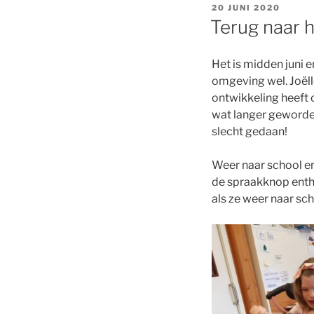
GEPLAATST
20 JUNI 2020
OP
Terug naar 
Het is midden juni e
omgeving wel. Joëll
ontwikkeling heeft o
wat langer geworden
slecht gedaan!
Weer naar school en 
de spraakknop entho
als ze weer naar sch