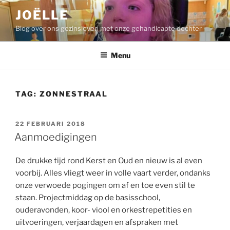
Ga
JOËLLE
naar
Blog over ons gezinsleven met onze gehandicapte dochter
de
inhoud
Menu
TAG:
ZONNESTRAAL
GEPLAATST
22 FEBRUARI 2018
OP
Aanmoedigingen
De drukke tijd rond Kerst en Oud en nieuw is al even
voorbij. Alles vliegt weer in volle vaart verder, ondanks
onze verwoede pogingen om af en toe even stil te
staan. Projectmiddag op de basisschool,
ouderavonden, koor- viool en orkestrepetities en
uitvoeringen, verjaardagen en afspraken met