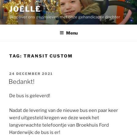
Ga
JOËLLE
naar
Blog over ons gezinsleven met onze gehandicapte dochter
de
inhoud
Menu
TAG:
TRANSIT CUSTOM
GEPLAATST
24 DECEMBER 2021
OP
Bedankt!
De bus is geleverd!
Nadat de levering van de nieuwe bus een paar keer
werd uitgesteld kregen we deze week het
langverwachte telefoontje van Broekhuis Ford
Harderwijk: de bus is er!