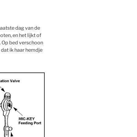
 laatste dag van de
en, en het lijkt of
jk. Op bed verschoon
t dat ik haar hemdje