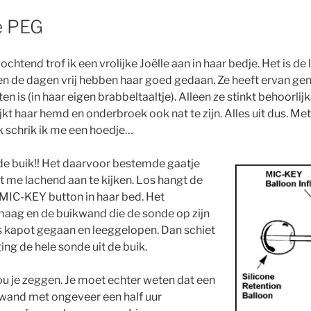
e PEG
chtend trof ik een vrolijke Joëlle aan in haar bedje. Het is de
n de dagen vrij hebben haar goed gedaan. Ze heeft ervan genot
en is (in haar eigen brabbeltaaltje). Alleen ze stinkt behoorli
ijkt haar hemd en onderbroek ook nat te zijn. Alles uit dus. Me
k schrik ik me een hoedje…
n de buik!! Het daarvoor bestemde gaatje
kt me lachend aan te kijken. Los hangt de
MIC-KEY button in haar bed. Het
maag en de buikwand die de sonde op zijn
s kapot gegaan en leeggelopen. Dan schiet
ing de hele sonde uit de buik.
u je zeggen. Je moet echter weten dat een
kwand met ongeveer een half uur