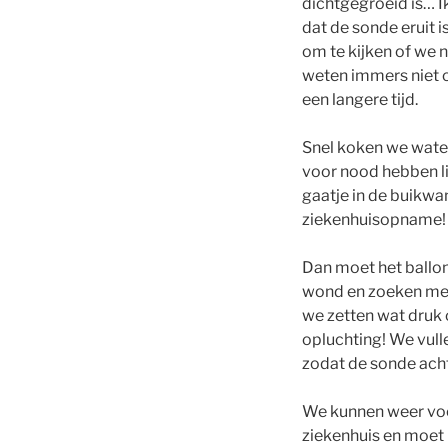
dichtgegroeid is… I
dat de sonde eruit 
om te kijken of we
weten immers niet of
een langere tijd.
Snel koken we water
voor nood hebben lig
gaatje in de buikwan
ziekenhuisopname!
Dan moet het ballon
wond en zoeken met d
we zetten wat druk o
opluchting! We vull
zodat de sonde achte
We kunnen weer voed
ziekenhuis en moet 