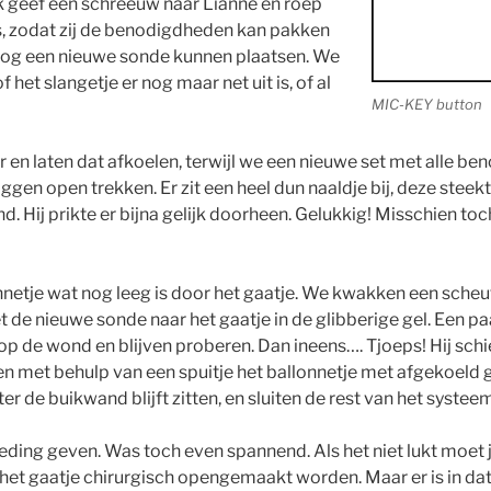
k geef een schreeuw naar Lianne en roep
is, zodat zij de benodigdheden kan pakken
 nog een nieuwe sonde kunnen plaatsen. We
 het slangetje er nog maar net uit is, of al
MIC-KEY button
 en laten dat afkoelen, terwijl we een nieuwe set met alle b
gen open trekken. Er zit een heel dun naaldje bij, deze steekt 
d. Hij prikte er bijna gelijk doorheen. Gelukkig! Misschien to
netje wat nog leeg is door het gaatje. We kwakken een scheu
e nieuwe sonde naar het gaatje in de glibberige gel. Een paar
p de wond en blijven proberen. Dan ineens…. Tjoeps! Hij schie
en met behulp van een spuitje het ballonnetje met afgekoeld
r de buikwand blijft zitten, en sluiten de rest van het systee
ing geven. Was toch even spannend. Als het niet lukt moet j
het gaatje chirurgisch opengemaakt worden. Maar er is in da