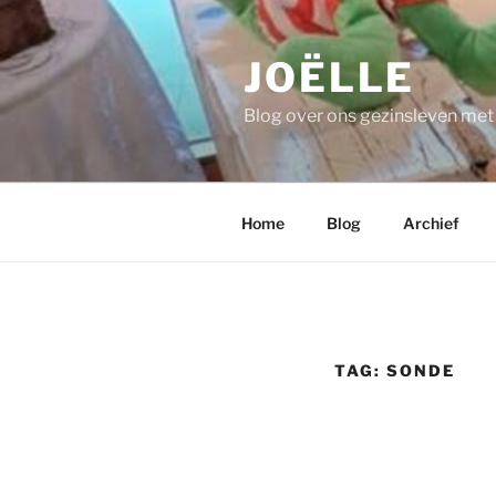
Ga
naar
JOËLLE
de
inhoud
Blog over ons gezinsleven me
Home
Blog
Archief
TAG:
SONDE