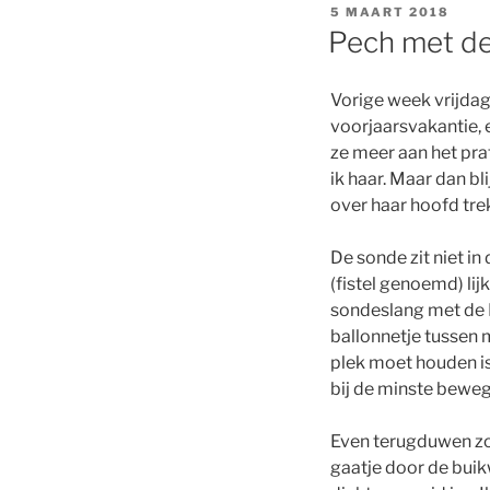
GEPLAATST
5 MAART 2018
OP
Pech met d
Vorige week vrijdago
voorjaarsvakantie, e
ze meer aan het prat
ik haar. Maar dan bl
over haar hoofd tre
De sonde zit niet i
(fistel genoemd) lij
sondeslang met de 
ballonnetje tussen 
plek moet houden i
bij de minste beweg
Even terugduwen zo
gaatje door de bui