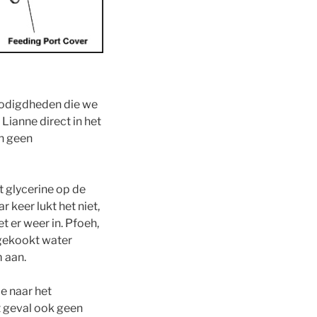
enodigdheden die we
Lianne direct in het
ch geen
t glycerine op de
 keer lukt het niet,
t er weer in. Pfoeh,
 gekookt water
m aan.
e naar het
t geval ook geen