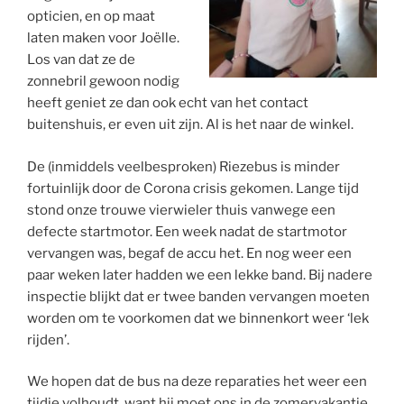
opticien, en op maat
laten maken voor Joëlle.
Los van dat ze de
zonnebril gewoon nodig
heeft geniet ze dan ook echt van het contact
buitenshuis, er even uit zijn. Al is het naar de winkel.
De (inmiddels veelbesproken) Riezebus is minder
fortuinlijk door de Corona crisis gekomen. Lange tijd
stond onze trouwe vierwieler thuis vanwege een
defecte startmotor. Een week nadat de startmotor
vervangen was, begaf de accu het. En nog weer een
paar weken later hadden we een lekke band. Bij nadere
inspectie blijkt dat er twee banden vervangen moeten
worden om te voorkomen dat we binnenkort weer ‘lek
rijden’.
We hopen dat de bus na deze reparaties het weer een
tijdje volhoudt, want hij moet ons in de zomervakantie