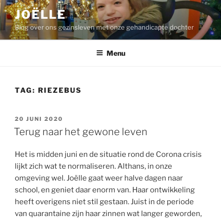
Ga
JOËLLE
naar
Blog over ons gezinsleven met onze gehandicapte dochter
de
inhoud
Menu
TAG:
RIEZEBUS
GEPLAATST
20 JUNI 2020
OP
Terug naar het gewone leven
Het is midden juni en de situatie rond de Corona crisis
lijkt zich wat te normaliseren. Althans, in onze
omgeving wel. Joëlle gaat weer halve dagen naar
school, en geniet daar enorm van. Haar ontwikkeling
heeft overigens niet stil gestaan. Juist in de periode
van quarantaine zijn haar zinnen wat langer geworden,