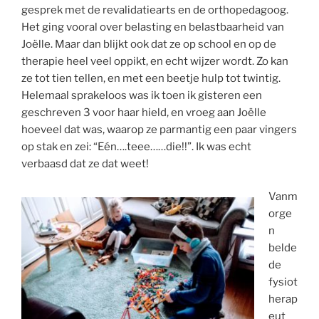
gesprek met de revalidatiearts en de orthopedagoog.
Het ging vooral over belasting en belastbaarheid van
Joëlle. Maar dan blijkt ook dat ze op school en op de
therapie heel veel oppikt, en echt wijzer wordt. Zo kan
ze tot tien tellen, en met een beetje hulp tot twintig.
Helemaal sprakeloos was ik toen ik gisteren een
geschreven 3 voor haar hield, en vroeg aan Joëlle
hoeveel dat was, waarop ze parmantig een paar vingers
op stak en zei: “Eén….teee……die!!”. Ik was echt
verbaasd dat ze dat weet!
Vanm
orge
n
belde
de
fysiot
herap
eut