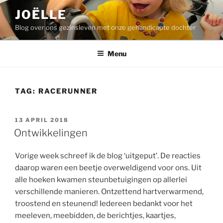
Ga
JOËLLE
naar
Blog over ons gezinsleven met onze gehandicapte dochter
de
inhoud
Menu
TAG:
RACERUNNER
GEPLAATST
13 APRIL 2018
OP
Ontwikkelingen
Vorige week schreef ik de blog ‘uitgeput’. De reacties
daarop waren een beetje overweldigend voor ons. Uit
alle hoeken kwamen steunbetuigingen op allerlei
verschillende manieren. Ontzettend hartverwarmend,
troostend en steunend! Iedereen bedankt voor het
meeleven, meebidden, de berichtjes, kaartjes,