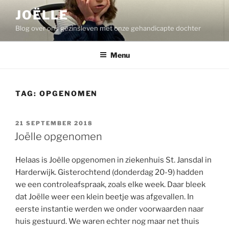
Ga
JOËLLE
naar
Blog over ons gezinsleven met onze gehandicapte dochter
de
inhoud
Menu
TAG:
OPGENOMEN
GEPLAATST
21 SEPTEMBER 2018
OP
Joëlle opgenomen
Helaas is Joëlle opgenomen in ziekenhuis St. Jansdal in
Harderwijk. Gisterochtend (donderdag 20-9) hadden
we een controleafspraak, zoals elke week. Daar bleek
dat Joëlle weer een klein beetje was afgevallen. In
eerste instantie werden we onder voorwaarden naar
huis gestuurd. We waren echter nog maar net thuis