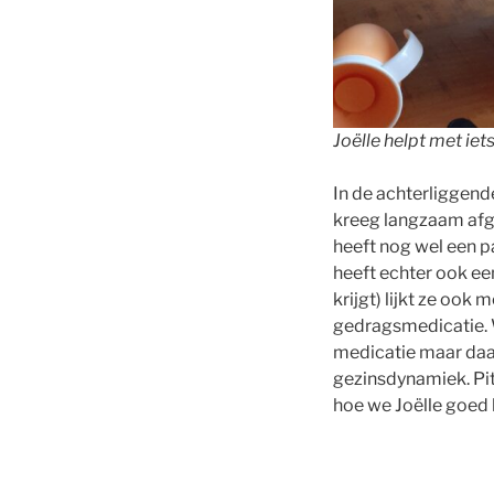
Joëlle helpt met ie
In de achterliggend
kreeg langzaam afge
heeft nog wel een pa
heeft echter ook ee
krijgt) lijkt ze ook
gedragsmedicatie. W
medicatie maar daar 
gezinsdynamiek. Pi
hoe we Joëlle goed 