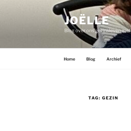
Ga
naar
JOËLLE
de
inhoud
Blog over ons gezinsleven me
Home
Blog
Archief
TAG:
GEZIN