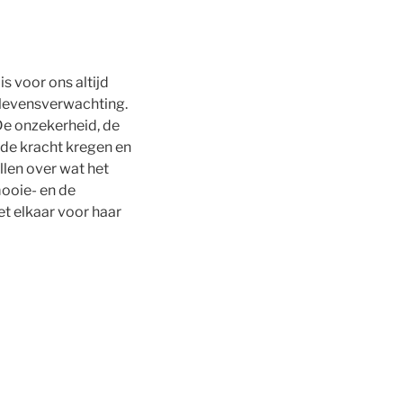
s voor ons altijd
 levensverwachting.
De onzekerheid, de
de kracht kregen en
len over wat het
mooie- en de
et elkaar voor haar