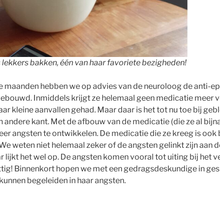
ts lekkers bakken, één van haar favoriete bezigheden!
e maanden hebben we op advies van de neuroloog de anti-epil
bouwd. Inmiddels krijgt ze helemaal geen medicatie meer vo
ar kleine aanvallen gehad. Maar daar is het tot nu toe bij ge
n andere kant. Met de afbouw van de medicatie (die ze al bijna
 meer angsten te ontwikkelen. De medicatie die ze kreeg is ook
e weten niet helemaal zeker of de angsten gelinkt zijn aan 
lijkt het wel op. De angsten komen vooral tot uiting bij het v
ttig! Binnenkort hopen we met een gedragsdeskundige in ges
kunnen begeleiden in haar angsten.