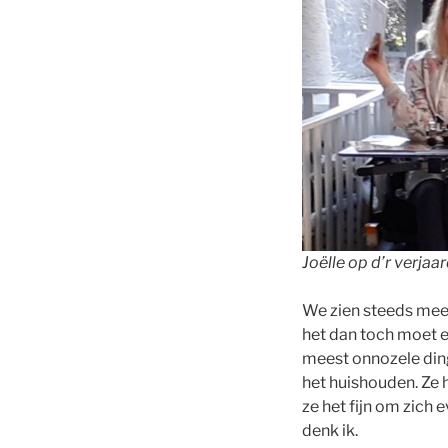
Joëlle op d’r verja
We zien steeds meer
het dan toch moet e
meest onnozele ding
het huishouden. Ze h
ze het fijn om zich 
denk ik.