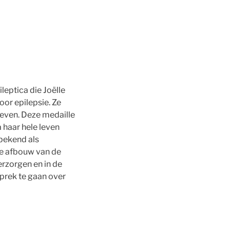
eptica die Joëlle
or epilepsie. Ze
bleven. Deze medaille
 haar hele leven
 bekend als
de afbouw van de
erzorgen en in de
prek te gaan over