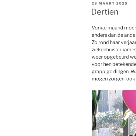
GEPLAATST
28 MAART 2025
OP
Dertien
Vorige maand mocht J
anders dan de ander
Zo rond haar verjaa
ziekenhuisopnames,
weer opgebeurd wer
voor hen betekende 
grappige dingen. Wa
mogen zorgen, ook a