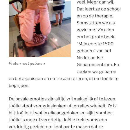
veel. Meer dan wij.
Dat leert ze op school
en op de therapie.
Soms zitten we als
gezin met z’n allen
om het grote boek
“Mijn eerste 1500
gebaren” van het
Nederlandse
Praten met gebaren
Gebarencentrum. En
zoeken we gebaren
en betekenissen op om ze aan te leren, of om Joëlle te
begrijpen.
De basale emoties zijn altijd vrij makkelijk af te lezen.
Joëlle stoot vreugdeklanken uit en alles wiebelt. Ze is
blij. Joëlle zit wat in elkaar gedoken en kijkt somber.
Joëlle is moe of verdrietig. Joëlle trekt soms een
verdrietig gezicht om kenbaar te maken dat ze