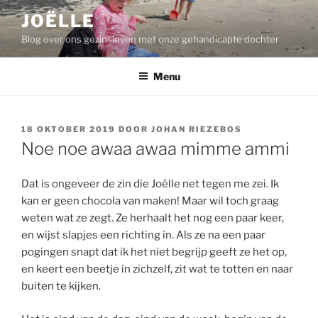
Ga
JOËLLE
naar
Blog over ons gezinsleven met onze gehandicapte dochter
de
inhoud
Menu
GEPLAATST
18 OKTOBER 2019
DOOR
JOHAN RIEZEBOS
OP
Noe noe awaa awaa mimme ammi
Dat is ongeveer de zin die Joëlle net tegen me zei. Ik
kan er geen chocola van maken! Maar wil toch graag
weten wat ze zegt. Ze herhaalt het nog een paar keer,
en wijst slapjes een richting in. Als ze na een paar
pogingen snapt dat ik het niet begrijp geeft ze het op,
en keert een beetje in zichzelf, zit wat te totten en naar
buiten te kijken.