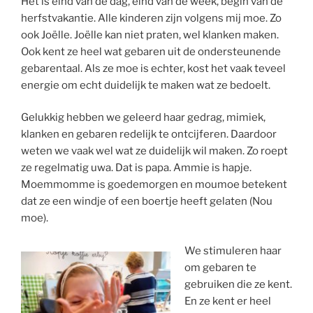
Het is eind van de dag, eind van de week, begin van de
herfstvakantie. Alle kinderen zijn volgens mij moe. Zo
ook Joëlle. Joëlle kan niet praten, wel klanken maken.
Ook kent ze heel wat gebaren uit de ondersteunende
gebarentaal. Als ze moe is echter, kost het vaak teveel
energie om echt duidelijk te maken wat ze bedoelt.
Gelukkig hebben we geleerd haar gedrag, mimiek,
klanken en gebaren redelijk te ontcijferen. Daardoor
weten we vaak wel wat ze duidelijk wil maken. Zo roept
ze regelmatig uwa. Dat is papa. Ammie is hapje.
Moemmomme is goedemorgen en moumoe betekent
dat ze een windje of een boertje heeft gelaten (Nou
moe).
We stimuleren haar
om gebaren te
gebruiken die ze kent.
En ze kent er heel