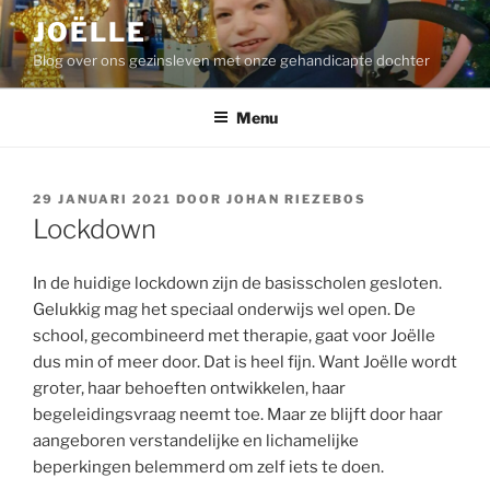
Ga
JOËLLE
naar
Blog over ons gezinsleven met onze gehandicapte dochter
de
inhoud
Menu
GEPLAATST
29 JANUARI 2021
DOOR
JOHAN RIEZEBOS
OP
Lockdown
In de huidige lockdown zijn de basisscholen gesloten.
Gelukkig mag het speciaal onderwijs wel open. De
school, gecombineerd met therapie, gaat voor Joëlle
dus min of meer door. Dat is heel fijn. Want Joëlle wordt
groter, haar behoeften ontwikkelen, haar
begeleidingsvraag neemt toe. Maar ze blijft door haar
aangeboren verstandelijke en lichamelijke
beperkingen belemmerd om zelf iets te doen.