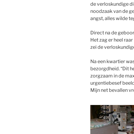
de verloskundige di
noodzaak van de ge
angst, alles wilde 
Direct na de geboort
Het zag er heel raar
zei de verloskundige
Na een kwartier was
bezorgdheid. “Dit h
zorgzaam in de maxi
urgentiebesef beeld
Mijn net bevallen v