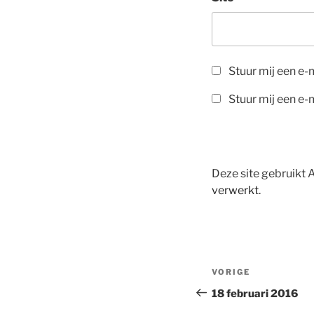
Stuur mij een e-m
Stuur mij een e-m
Deze site gebruikt
verwerkt
.
Bericht
Vorig
VORIGE
navigatie
bericht
18 februari 2016