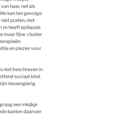
van haar, net als
lle kan ten gevolge
iet praten, niet
n ze heeft epilepsie.
e maar fijne cluster
herapieën.
efde en plezier voor
ts niet beschreven in
ettend sociaal kind.
zijn nieuwsgierig
 graag een inkijkje
ende kanten daarvan