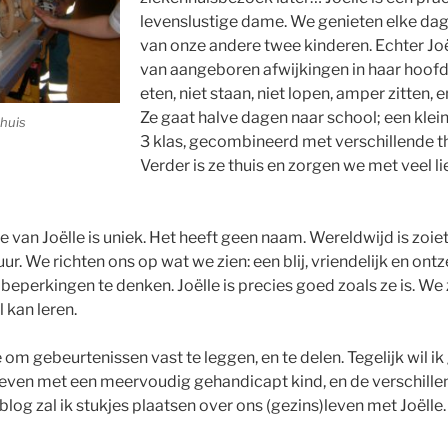
levenslustige dame. We genieten elke dag 
van onze andere twee kinderen. Echter Joë
van aangeboren afwijkingen in haar hoofd n
eten, niet staan, niet lopen, amper zitten, e
Ze gaat halve dagen naar school; een klein
nhuis
3 klas, gecombineerd met verschillende t
Verder is ze thuis en zorgen we met veel li
 van Joëlle is uniek. Het heeft geen naam. Wereldwijd is zoie
ur. We richten ons op wat we zien: een blij, vriendelijk en ontz
beperkingen te denken. Joëlle is precies goed zoals ze is. We 
 kan leren.
 om gebeurtenissen vast te leggen, en te delen. Tegelijk wil ik
leven met een meervoudig gehandicapt kind, en de verschill
blog zal ik stukjes plaatsen over ons (gezins)leven met Joëlle.