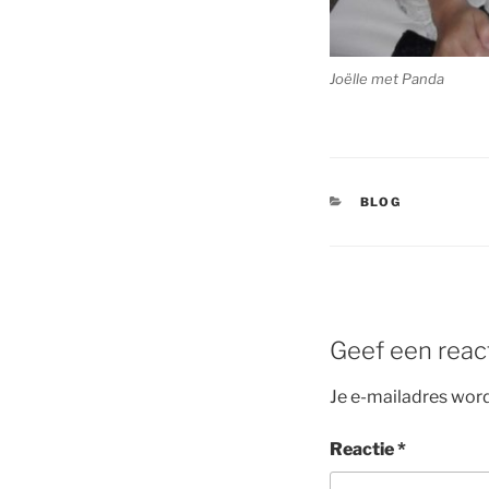
Joëlle met Panda
CATEGORIEËN
BLOG
Geef een reac
Je e-mailadres word
Reactie
*