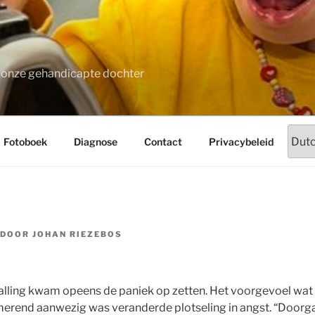
t onze gehandicapte dochter
Fotoboek
Diagnose
Contact
Privacybeleid
DOOR
JOHAN RIEZEBOS
lling kwam opeens de paniek op zetten. Het voorgevoel wat 
erend aanwezig was veranderde plotseling in angst. “Doorga