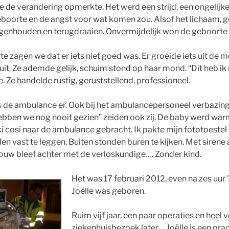
e de verandering opmerkte. Het werd een strijd, een ongelijke 
boorte en de angst voor wat komen zou. Alsof het lichaam, 
tegenhouden en terugdraaien. Onvermijdelijk won de geboorte 
e zagen we dat er iets niet goed was. Er groeide iets uit de 
 uit. Ze ademde gelijk, schuim stond op haar mond. “Dit heb ik
. Ze handelde rustig, geruststellend, professioneel.
 de ambulance er. Ook bij het ambulancepersoneel verbazing
ebben we nog nooit gezien” zeiden ook zij. De baby werd war
 cosi naar de ambulance gebracht. Ik pakte mijn fototoestel 
en vast te leggen. Buiten stonden buren te kijken. Met sirene
rouw bleef achter met de verloskundige…. Zonder kind.
Het was 17 februari 2012, even na zes uur 
Joëlle was geboren.
Ruim vijf jaar, een paar operaties en heel v
ziekenhuisbezoek later… Joëlle is een prac