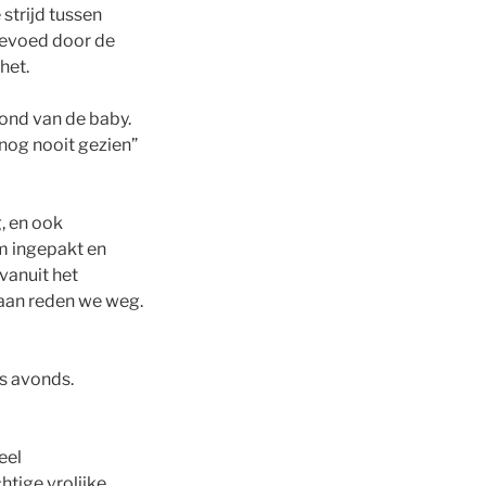
strijd tussen
gevoed door de
het.
mond van de baby.
 nog nooit gezien”
, en ook
m ingepakt en
vanuit het
 aan reden we weg.
’s avonds.
eel
htige vrolijke