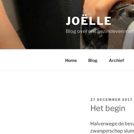
Ga
naar
JOËLLE
de
inhoud
Blog over ons gezinsleven me
Home
Blog
Archief
GEPLAATST
27 DECEMBER 2017
OP
Het begin
Halverwege de beva
zwangerschap sluim