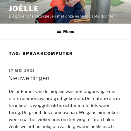
Ga
JOËLLE
naar
Blog over ons gezinsleven met onze gehandicapte dochter
de
inhoud
Menu
TAG:
SPRAAKCOMPUTER
GEPLAATST
17 MEI 2021
OP
Nieuwe dingen
De uitkomst van de biopsie was niet ongunstig. Er is
niets noemenswaardig uit gekomen. De materie die in
haar keel is weggehaald is echter inmiddels weer
terug. Dit groeit dus opnieuw aan. We gaan binnenkort
weer naar het ziekenhuis om het weg te laten halen.
Zoals we het nu bekijken zal dit gewoon poliklinisch