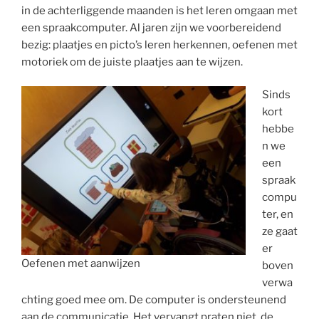
in de achterliggende maanden is het leren omgaan met
een spraakcomputer. Al jaren zijn we voorbereidend
bezig: plaatjes en picto’s leren herkennen, oefenen met
motoriek om de juiste plaatjes aan te wijzen.
Sinds
kort
hebbe
n we
een
spraak
compu
ter, en
ze gaat
er
Oefenen met aanwijzen
boven
verwa
chting goed mee om. De computer is ondersteunend
aan de communicatie. Het vervangt praten niet, de