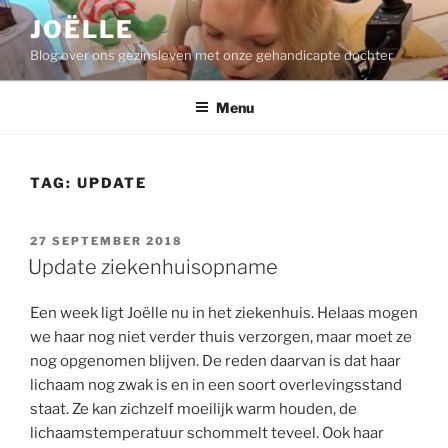
Ga
JOËLLE
naar
Blog over ons gezinsleven met onze gehandicapte dochter
de
inhoud
Menu
TAG:
UPDATE
GEPLAATST
27 SEPTEMBER 2018
OP
Update ziekenhuisopname
Een week ligt Joëlle nu in het ziekenhuis. Helaas mogen
we haar nog niet verder thuis verzorgen, maar moet ze
nog opgenomen blijven. De reden daarvan is dat haar
lichaam nog zwak is en in een soort overlevingsstand
staat. Ze kan zichzelf moeilijk warm houden, de
lichaamstemperatuur schommelt teveel. Ook haar