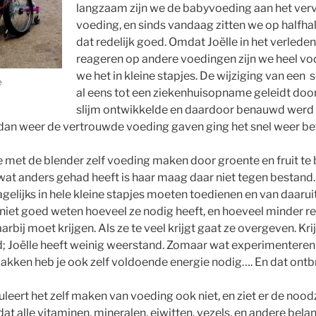
langzaam zijn we de babyvoeding aan het ver
voeding, en sinds vandaag zitten we op halfhalf
dat redelijk goed. Omdat Joëlle in het verled
reageren op andere voedingen zijn we heel voo
we het in kleine stapjes. De wijziging van een
e
al eens tot een ziekenhuisopname geleidt door
slijm ontwikkelde en daardoor benauwd werd 
dan weer de vertrouwde voeding gaven ging het snel weer bet
e met de blender zelf voeding maken door groente en fruit te
wat anders gehad heeft is haar maag daar niet tegen bestand. 
agelijks in hele kleine stapjes moeten toedienen en van daaru
niet goed weten hoeveel ze nodig heeft, en hoeveel minder re
bij moet krijgen. Als ze te veel krijgt gaat ze overgeven. Kri
d; Joëlle heeft weinig weerstand. Zomaar wat experimenteren
akken heb je ook zelf voldoende energie nodig…. En dat ontb
leert het zelf maken van voeding ook niet, en ziet er de nood
 dat alle vitaminen, mineralen, eiwitten, vezels, en andere bela