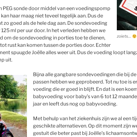
 een PEG sonde door middel van een voedingspomp
 kan haar maag niet teveel tegelijk aan. Dus de
 zo goed als de hele dag aan. De sondevoeding
125 ml per uur door. In het verleden hebben we
zoiets…
d om de sondevoeding in porties toe te dienen,
ot rust kan komen tussen de porties door. Echter
nt spuugde Joëlle alles weer uit. Dus de voeding loopt lang
p uit.
Bijna alle gangbare sondevoedingen die bij de l
passen hebben we geprobeerd. Tot nu toe is e
voeding die er goed in blijft. En dat is een koe
babyvoeding voor baby’s van 6 tot 12 maanden…
jaar en leeft dus nog op babyvoeding.
Met behulp van het ziekenhuis zijn we al een ti
geschikte alternatieven. Op dit moment zijn 
gestuit die beter past bij Joëlle’s lichaamsont