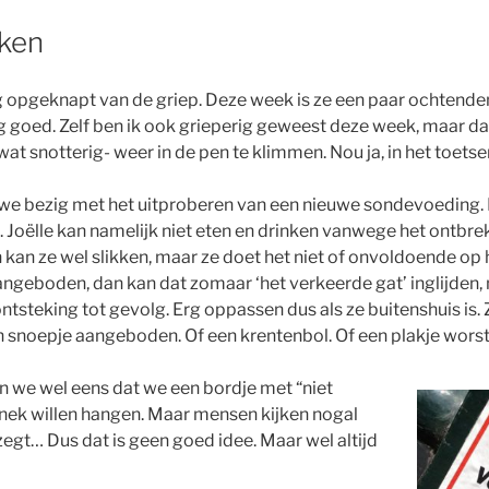
nken
ig opgeknapt van de griep. Deze week is ze een paar ochtende
g goed. Zelf ben ik ook grieperig geweest deze week, maar da
wat snotterig- weer in de pen te klimmen. Nou ja, in het toets
we bezig met het uitproberen van een nieuwe sondevoeding. D
 Joëlle kan namelijk niet eten en drinken vanwege het ontbre
h kan ze wel slikken, maar ze doet het niet of onvoldoende op
aangeboden, dan kan dat zomaar ‘het verkeerde gat’ inglijden, 
ntsteking tot gevolg. Erg oppassen dus als ze buitenshuis is. 
 snoepje aangeboden. Of een krentenbol. Of een plakje worst
 we wel eens dat we een bordje met “niet
nek willen hangen. Maar mensen kijken nogal
zegt… Dus dat is geen goed idee. Maar wel altijd