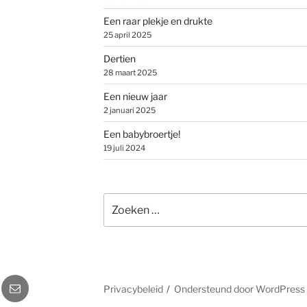
Een raar plekje en drukte
25 april 2025
Dertien
28 maart 2025
Een nieuw jaar
2 januari 2025
Een babybroertje!
19 juli 2024
Zoeken
naar:
gram
E-
Privacybeleid
Ondersteund door WordPress
mail