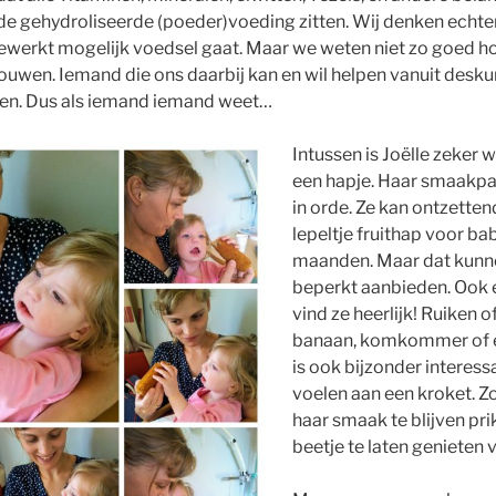
de gehydroliseerde (poeder)voeding zitten. Wij denken echter
bewerkt mogelijk voedsel gaat. Maar we weten niet zo goed 
ouwen. Iemand die ons daarbij kan en wil helpen vanuit desk
en. Dus als iemand iemand weet…
Intussen is Joëlle zeker 
een hapje. Haar smaakpapi
in orde. Ze kan ontzette
lepeltje fruithap voor ba
maanden. Maar dat kunn
beperkt aanbieden. Ook 
vind ze heerlijk! Ruiken o
banaan, komkommer of e
is ook bijzonder interess
voelen aan een kroket. Z
haar smaak te blijven pri
beetje te laten genieten