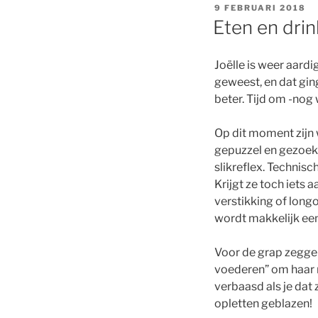
GEPLAATST
9 FEBRUARI 2018
OP
Eten en dri
Joëlle is weer aard
geweest, en dat gin
beter. Tijd om -nog 
Op dit moment zijn 
gepuzzel en gezoek.
slikreflex. Technisc
Krijgt ze toch iets 
verstikking of longo
wordt makkelijk een
Voor de grap zeggen
voederen” om haar 
verbaasd als je dat 
opletten geblazen!