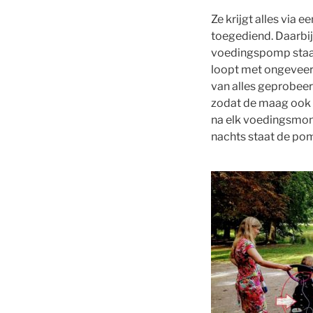
Ze krijgt alles via
toegediend. Daarbij
voedingspomp staat
loopt met ongeveer 
van alles geprobeer
zodat de maag ook t
na elk voedingsmome
nachts staat de pom