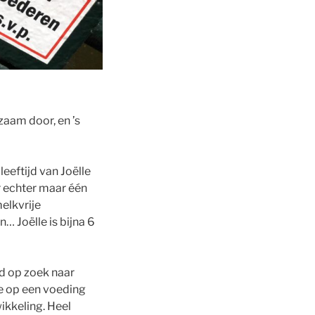
zaam door, en ’s
eeftijd van Joëlle
r echter maar één
melkvrije
 Joëlle is bijna 6
jd op zoek naar
we op een voeding
wikkeling. Heel