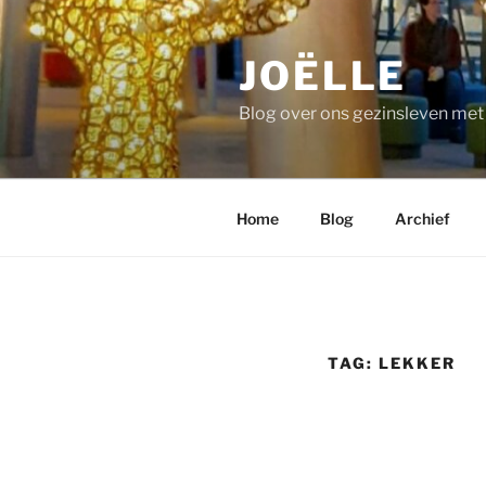
Ga
naar
JOËLLE
de
inhoud
Blog over ons gezinsleven me
Home
Blog
Archief
TAG:
LEKKER