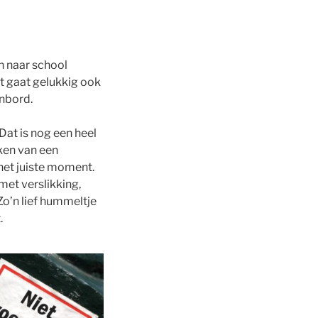
n naar school
t gaat gelukkig ook
enbord.
at is nog een heel
ken van een
 het juiste moment.
met verslikking,
Zo’n lief hummeltje
.