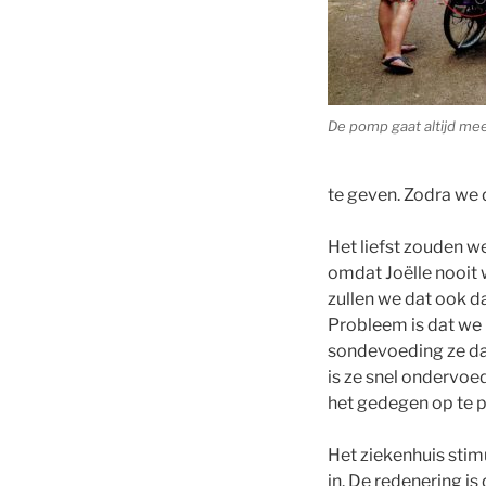
De pomp gaat altijd me
te geven. Zodra we 
Het liefst zouden w
omdat Joëlle nooit 
zullen we dat ook d
Probleem is dat we 
sondevoeding ze daar
is ze snel ondervoe
het gedegen op te p
Het ziekenhuis stimu
in. De redenering is