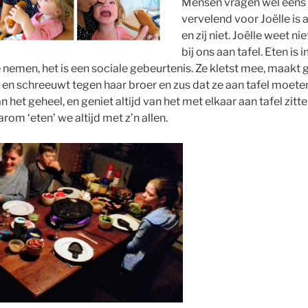
Mensen vragen wel eens o
vervelend voor Joëlle is al
en zij niet. Joëlle weet nie
bij ons aan tafel. Eten i
e nemen, het is een sociale gebeurtenis. Ze kletst mee, maakt 
en schreeuwt tegen haar broer en zus dat ze aan tafel moeten 
het geheel, en geniet altijd van het met elkaar aan tafel zit
arom ‘eten’ we altijd met z’n allen.