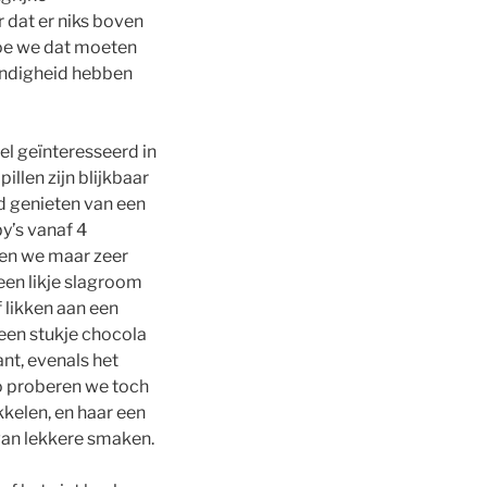
 dat er niks boven
hoe we dat moeten
undigheid hebben
wel geïnteresseerd in
llen zijn blijkbaar
nd genieten van een
by’s vanaf 4
en we maar zeer
een likje slagroom
f likken aan een
en stukje chocola
ant, evenals het
o proberen we toch
kkelen, en haar een
 van lekkere smaken.