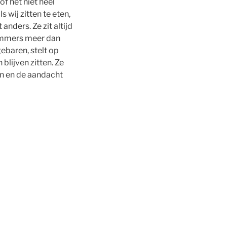
f het niet heel
s wij zitten te eten,
t anders. Ze zit altijd
s immers meer dan
gebaren, stelt op
blijven zitten. Ze
ten en de aandacht