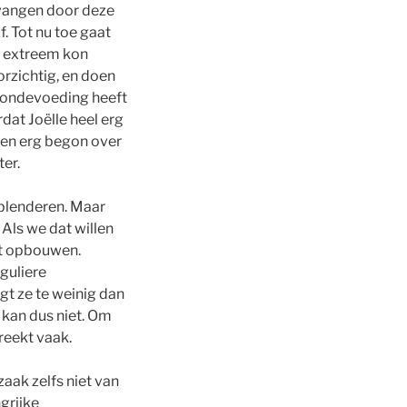
vangen door deze
. Tot nu toe gaat
en extreem kon
rzichtig, en doen
 sondevoeding heeft
dat Joëlle heel erg
en erg begon over
er.
 blenderen. Maar
Als we dat willen
it opbouwen.
guliere
jgt ze te weinig dan
 kan dus niet. Om
reekt vaak.
zaak zelfs niet van
ngrijke