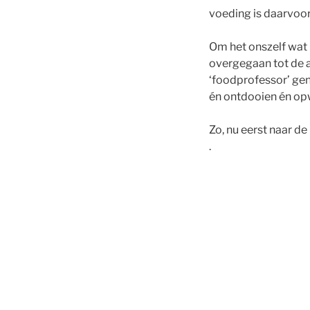
voeding is daarvoor
Om het onszelf wat 
overgegaan tot de a
‘foodprofessor’ ge
én ontdooien én opw
Zo, nu eerst naar de
.