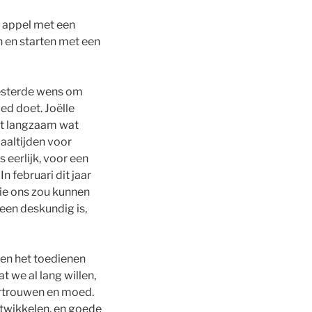
 appel met een
 en starten met een
oesterde wens om
ed doet. Joëlle
jkt langzaam wat
aaltijden voor
s eerlijk, voor een
 februari dit jaar
ie ons zou kunnen
een deskundig is,
en het toedienen
 we al lang willen,
ertrouwen en moed.
ntwikkelen, en goede