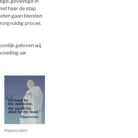
ige, gevestigd in
et haar de stap
 eten gaan blenden
 zorgvuldig proces
oonlijk geloven wij
t voeding uw
Hippocrates