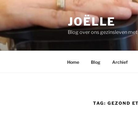
Ga
naar
JOËLLE
de
inhoud
Blog over ons gezinsleven me
Home
Blog
Archief
TAG:
GEZOND E