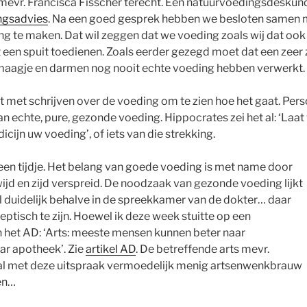
mevr. Francisca Fisscher terecht. Een natuurvoedingsdeskund
ngsadvies
. Na een goed gesprek hebben we besloten samen m
g te maken. Dat wil zeggen dat we voeding zoals wij dat ook
 een spuit toedienen. Zoals eerder gezegd moet dat een zeer
 maagje en darmen nog nooit echte voeding hebben verwerkt.
 met schrijven over de voeding om te zien hoe het gaat. Pers
van echte, pure, gezonde voeding. Hippocrates zei het al: ‘Laa
dicijn uw voeding’, of iets van die strekking.
een tijdje. Het belang van goede voeding is met name door
wijd en zijd verspreid. De noodzaak van gezonde voeding lijkt
l duidelijk behalve in de spreekkamer van de dokter… daar
eptisch te zijn. Hoewel ik deze week stuitte op een
 in het AD: ‘Arts: meeste mensen kunnen beter naar
ar apotheek’. Zie
artikel AD
. De betreffende arts mevr.
al met deze uitspraak vermoedelijk menig artsenwenkbrauw
en…