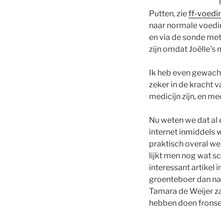
Putten, zie
ff-voedi
naar normale voedin
en via de sonde met
zijn omdat Joëlle’s
Ik heb even gewacht
zeker in de kracht 
medicijn zijn, en me
Nu weten we dat al 
internet inmiddels 
praktisch overal we
lijkt men nog wat sc
interessant artikel
groenteboer dan na
Tamara de Weijer z
hebben doen frons