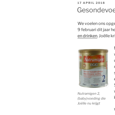
GEPLAATST
17 APRIL 2018
OP
Gesondevoe
We voelen ons opget
9 februari dit jaar
en drinken
. Joëlle 
Nutramigen 2,
(baby)voeding die
Joëlle nu krijgt