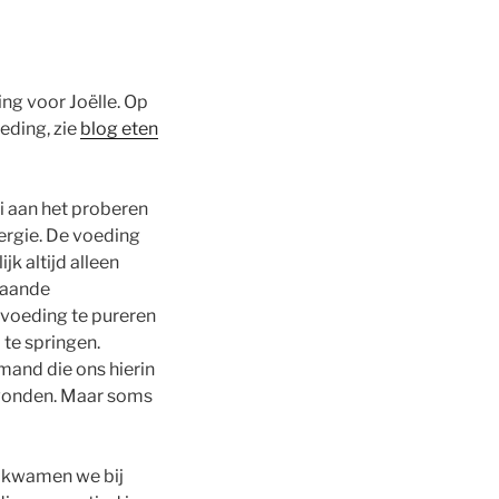
ng voor Joëlle. Op
eding, zie
blog eten
i aan het proberen
nergie. De voeding
k altijd alleen
taande
voeding te pureren
 te springen.
mand die ons hierin
evonden. Maar soms
 kwamen we bij