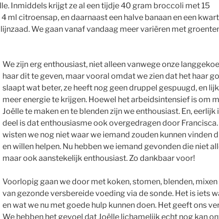
lle. Inmiddels krijgt ze al een tijdje 40 gram broccoli met 15
4 ml citroensap, en daarnaast een halve banaan en een kwart
 lijnzaad. We gaan vanaf vandaag meer variëren met groenten
We zijn erg enthousiast, niet alleen vanwege onze langgek
haar dit te geven, maar vooral omdat we zien dat het haar go
slaapt wat beter, ze heeft nog geen druppel gespuugd, en li
meer energie te krijgen. Hoewel het arbeidsintensief is om m
Joëlle te maken en te blenden zijn we enthousiast. En, eerlijk i
deel is dat enthousiasme ook overgedragen door Francisca. In
wisten we nog niet waar we iemand zouden kunnen vinden d
en willen helpen. Nu hebben we iemand gevonden die niet all
maar ook aanstekelijk enthousiast. Zo dankbaar voor!
Voorlopig gaan we door met koken, stomen, blenden, mixen 
van gezonde versbereide voeding via de sonde. Het is iets wat
en wat we nu met goede hulp kunnen doen. Het geeft ons v
We hebben het gevoel dat Joëlle lichamelijk echt nog kan o