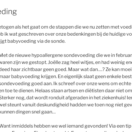
ding
ogen als het gaat om de stappen die we nu zetten met voedi
 heb ik wat geschreven over onze bedenkingen bij de huidige vo
krijgt babyvoeding via de sonde.
Met de nieuwe hypoallergene sondevoeding die we in februar
waren zijn we gestopt. Joëlle zag heel witjes, en had weinig e
deed haar zichtbaar geen goed. Maar wat dan….? Ze kan moeilij
maar babyvoeding krijgen. En eigenlijk slaat geen enkele bes
sondevoeding goed aan. Ik schreef over onze wens om echte 
en toe te dienen. Helaas staan artsen en diëtisten daar niet om
Sterker nog, dat wordt ronduit afgeraden in het ziekenhuis! Ie
wel steunt vanuit deskundigheid hadden we toen nog niet g
kunnen dingen snel gaan…
Want inmiddels hebben we wel iemand gevonden! Via een tip