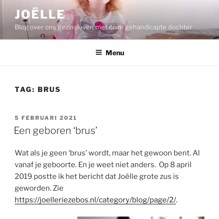
Ga
JOËLLE
naar
Blog over ons gezinsleven met onze gehandicapte dochter
de
inhoud
Menu
TAG:
BRUS
GEPLAATST
5 FEBRUARI 2021
OP
Een geboren ‘brus’
Wat als je geen ‘brus’ wordt, maar het gewoon bent. Al
vanaf je geboorte. En je weet niet anders. Op 8 april
2019 postte ik het bericht dat Joëlle grote zus is
geworden. Zie
https://joelleriezebos.nl/category/blog/page/2/
.