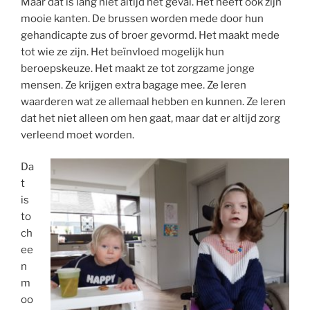
Maar dat is lang niet altijd het geval. Het heeft ook zijn
mooie kanten. De brussen worden mede door hun
gehandicapte zus of broer gevormd. Het maakt mede
tot wie ze zijn. Het beïnvloed mogelijk hun
beroepskeuze. Het maakt ze tot zorgzame jonge
mensen. Ze krijgen extra bagage mee. Ze leren
waarderen wat ze allemaal hebben en kunnen. Ze leren
dat het niet alleen om hen gaat, maar dat er altijd zorg
verleend moet worden.
Da
t
is
to
ch
ee
n
m
oo