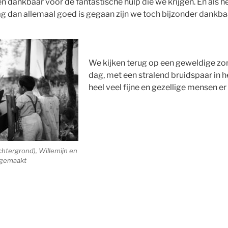
 en dankbaar voor de fantastische hulp die we krijgen. En als h
g dan allemaal goed is gegaan zijn we toch bijzonder dankbaar
We kijken terug op een geweldige zo
dag, met een stralend bruidspaar in 
heel veel fijne en gezellige mensen e
htergrond), Willemijn en
 gemaakt