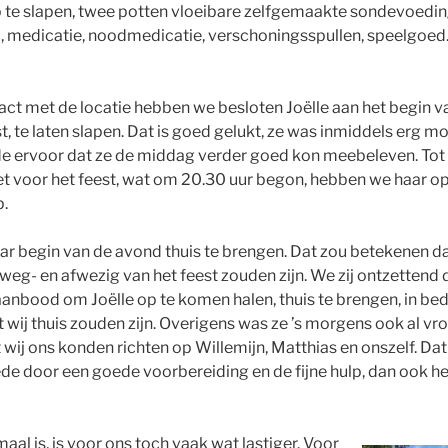
te slapen, twee potten vloeibare zelfgemaakte sondevoeding
, medicatie, noodmedicatie, verschoningsspullen, speelgoe
act met de locatie hebben we besloten Joëlle aan het begin 
t, te laten slapen. Dat is goed gelukt, ze was inmiddels erg m
e ervoor dat ze de middag verder goed kon meebeleven. Tot e
Net voor het feest, wat om 20.30 uur begon, hebben we haar op
p.
ar begin van de avond thuis te brengen. Dat zou betekenen d
weg- en afwezig van het feest zouden zijn. We zij ontzettend
aanbood om Joëlle op te komen halen, thuis te brengen, in bed
 wij thuis zouden zijn. Overigens was ze ’s morgens ook al vro
 wij ons konden richten op Willemijn, Matthias en onszelf. Da
mede door een goede voorbereiding en de fijne hulp, dan ook 
al is, is voor ons toch vaak wat lastiger. Voor