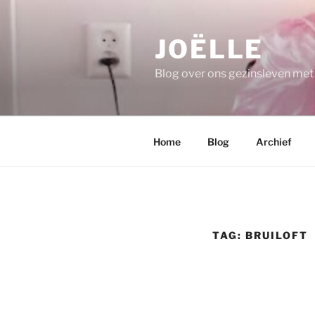
Ga
naar
JOËLLE
de
inhoud
Blog over ons gezinsleven me
Home
Blog
Archief
TAG:
BRUILOFT