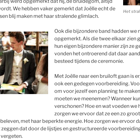
rbij werd opgemerkt dat hij, de bruidegom, altijd
 wordt. We hebben vaker gemerkt dat Joëlle echt de
Het stra
en blij maken met haar stralende glimlach.
Ook die bijzondere band hadden we na
opgemerkt. Als die twee elkaar zien 
hun eigen bijzondere manier zijn ze ge
vonden het ontroerend dat daar aan
besteed tijdens de ceremonie.
Met Joëlle naar een bruiloft gaan is e
ook een gedegen voorbereiding. Voora
om voor jezelf een planning te maken
moeten we meenemen? Wanneer kun
verschonen? Hoe en wat voeden we h
zorgen we ervoor dat ze een zo groot
beleven, met haar beperkte energie. Hoe zorgen we ervoor da
zeggen dat door de lijstjes en gestructureerde voorbereidin
n vergeten.