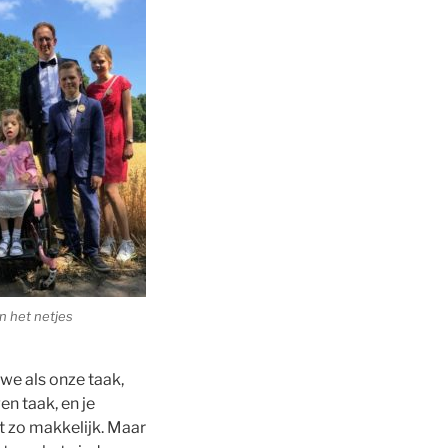
in het netjes
 we als onze taak,
en taak, en je
et zo makkelijk. Maar