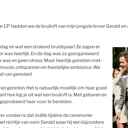
e
e 13
hadden we de bruiloft van mijn jongste broer Gerald en z
dag en wat een stralend bruidspaar! Ze zagen er
eer was heerlijk. En de dag was zo georganiseerd
k was en geen stress. Maar heerlijk genieten met-
n mooie, ontspannen en feestelijke ambiance. We
nd van genoten!
van genoten. Het is natuurlijk moeilijk om haar goed
nt hoe leg je uit wat een bruiloft is. Met gebaren en
geprobeerd haar voor te bereiden.
er vonden is dat Joëlle tijdens de ceremonie
t nichtje van oom Gerald waar hij een bijzondere