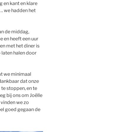
 en kant en klare
d… we hadden het
van de middag,
oe en heeft een uur
n met het diner is
 laten halen door
at we minimaal
 dankbaar dat onze
 te stoppen, en te
eg bij ons om Joëlle
t vinden we zo
heel goed gegaan de