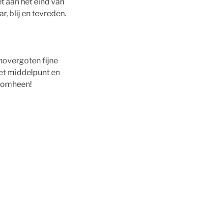
et aan het eind van
, blij en tevreden.
novergoten fijne
het middelpunt en
r omheen!