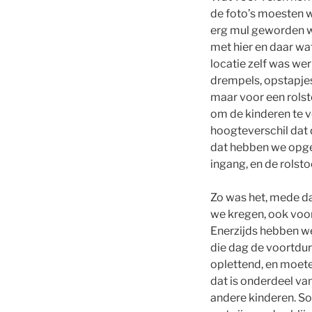
de foto’s moesten 
erg mul geworden w
met hier en daar wa
locatie zelf was werk
drempels, opstapjes
maar voor een rolst
om de kinderen te v
hoogteverschil dat 
dat hebben we opgelo
ingang, en de rolsto
Zo was het, mede da
we kregen, ook voor
Enerzijds hebben w
die dag de voortdure
oplettend, en moeten
dat is onderdeel van
andere kinderen. Som