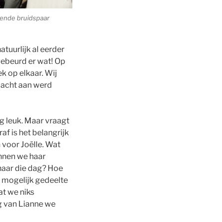
lende bruidspaar
tuurlijk al eerder
gebeurd er wat! Op
k op elkaar. Wij
dacht aan werd
rg leuk. Maar vraagt
f is het belangrijk
 voor Joëlle. Wat
nen we haar
aar die dag? Hoe
 mogelijk gedeelte
t we niks
g van Lianne we