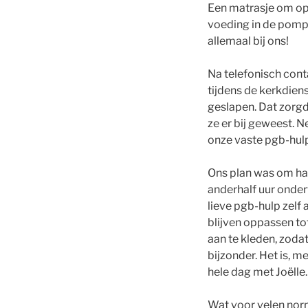
Een matrasje om op 
voeding in de pomp
allemaal bij ons!
Na telefonisch cont
tijdens de kerkdiens
geslapen. Dat zorgd
ze er bij geweest. 
onze vaste pgb-hul
Ons plan was om ha
anderhalf uur onder
lieve pgb-hulp zelf 
blijven oppassen tot
aan te kleden, zodat
bijzonder. Het is, 
hele dag met Joëlle.
Wat voor velen norma