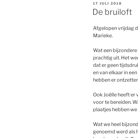
GEPLAATST
17 JULI 2018
OP
De bruiloft
Afgelopen vrijdag d
Marieke.
Wat een bijzondere 
prachtig uit. Het w
dat er geen tijdsdru
en van elkaar in ee
hebben er ontzette
Ook Joëlle heeft er 
voor te bereiden. Wa
plaatjes hebben we 
Wat we heel bijzond
genoemd werd als he