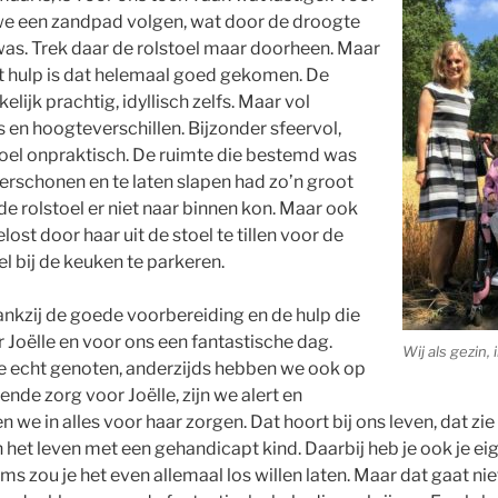
we een zandpad volgen, wat door de droogte
as. Trek daar de rolstoel maar doorheen. Maar
t hulp is dat helemaal goed gekomen. De
elijk prachtig, idyllisch zelfs. Maar vol
 en hoogteverschillen. Bijzonder sfeervol,
oel onpraktisch. De ruimte die bestemd was
erschonen en te laten slapen had zo’n groot
de rolstoel er niet naar binnen kon. Maar ook
st door haar uit de stoel te tillen voor de
el bij de keuken te parkeren.
nkzij de goede voorbereiding en de hulp die
 Joëlle en voor ons een fantastische dag.
Wij als gezin, 
e echt genoten, anderzijds hebben we ook op
nde zorg voor Joëlle, zijn we alert en
 we in alles voor haar zorgen. Dat hoort bij ons leven, dat zie
 het leven met een gehandicapt kind. Daarbij heb je ook je eig
s zou je het even allemaal los willen laten. Maar dat gaat ni