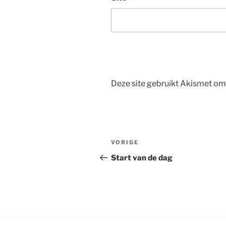
Deze site gebruikt Akismet o
Bericht
Vorig
VORIGE
navigatie
bericht
Start van de dag