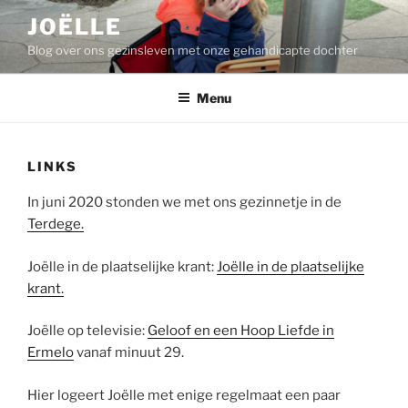
Ga
JOËLLE
naar
Blog over ons gezinsleven met onze gehandicapte dochter
de
inhoud
Menu
LINKS
In juni 2020 stonden we met ons gezinnetje in de
Terdege.
Joëlle in de plaatselijke krant:
Joëlle in de plaatselijke
krant.
Joëlle op televisie:
Geloof en een Hoop Liefde in
Ermelo
vanaf minuut 29.
Hier logeert Joëlle met enige regelmaat een paar