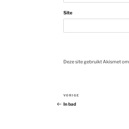
Site
Deze site gebruikt Akismet o
Bericht
Vorig
VORIGE
navigatie
bericht
In bad