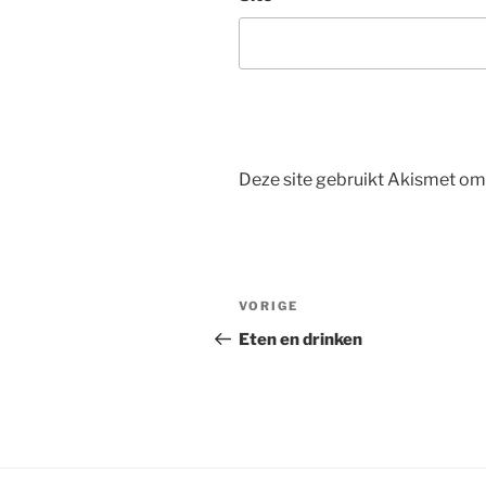
Deze site gebruikt Akismet o
Bericht
Vorig
VORIGE
navigatie
bericht
Eten en drinken