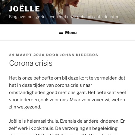
Ga
JOËLLE
naar
Blog over ons gezinsleven met onze gehandicapte dochter
de
inhoud
Menu
GEPLAATST
24 MAART 2020
DOOR
JOHAN RIEZEBOS
OP
Corona crisis
Het is onze behoefte om bij deze kort te vermelden dat
het in deze tijden van corona crisis naar
omstandigheden goed met ons gaat. Het betekent veel
voor iedereen, ook voor ons. Maar voor zover wij weten
zijn we gezond.
Joëlle is helemaal thuis. Evenals de andere kinderen. En
zelf werk ik ook thuis. De verzorging en begeleiding