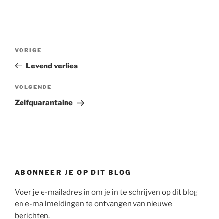
Bericht
Vorig
VORIGE
navigatie
bericht
Levend verlies
Volgend
VOLGENDE
bericht
Zelfquarantaine
ABONNEER JE OP DIT BLOG
Voer je e-mailadres in om je in te schrijven op dit blog
en e-mailmeldingen te ontvangen van nieuwe
berichten.