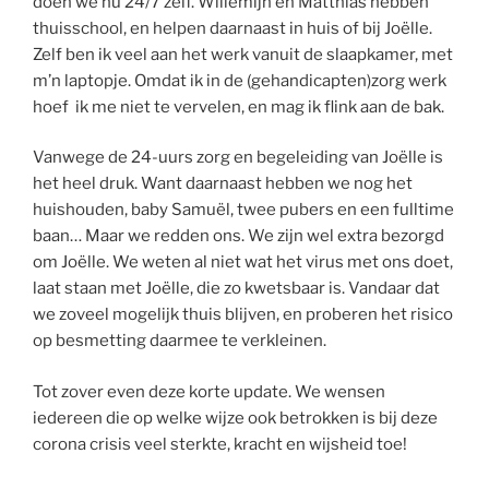
doen we nu 24/7 zelf. Willemijn en Matthias hebben
thuisschool, en helpen daarnaast in huis of bij Joëlle.
Zelf ben ik veel aan het werk vanuit de slaapkamer, met
m’n laptopje. Omdat ik in de (gehandicapten)zorg werk
hoef ik me niet te vervelen, en mag ik flink aan de bak.
Vanwege de 24-uurs zorg en begeleiding van Joëlle is
het heel druk. Want daarnaast hebben we nog het
huishouden, baby Samuël, twee pubers en een fulltime
baan… Maar we redden ons. We zijn wel extra bezorgd
om Joëlle. We weten al niet wat het virus met ons doet,
laat staan met Joëlle, die zo kwetsbaar is. Vandaar dat
we zoveel mogelijk thuis blijven, en proberen het risico
op besmetting daarmee te verkleinen.
Tot zover even deze korte update. We wensen
iedereen die op welke wijze ook betrokken is bij deze
corona crisis veel sterkte, kracht en wijsheid toe!