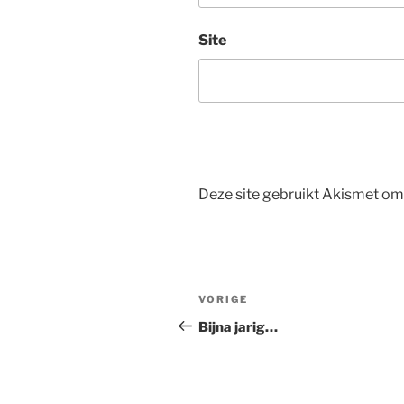
Site
Deze site gebruikt Akismet o
Bericht
Vorig
VORIGE
navigatie
bericht
Bijna jarig…