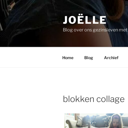
Ga
naar
JOËLLE
de
inhoud
Blog over ons gezinsleven me
Home
Blog
Archief
blokken collage