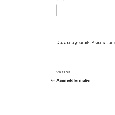
Deze site gebruikt Akismet o
Bericht
Vorig
VORIGE
navigatie
bericht
Aanmeldformulier