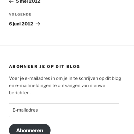
5 mei 2012
Volgend
VOLGENDE
bericht
6 juni 2012
ABONNEER JE OP DIT BLOG
Voer je e-mailadres in om je in te schrijven op dit blog
en e-mailmeldingen te ontvangen van nieuwe
berichten.
E-
mailadres
Abonneren