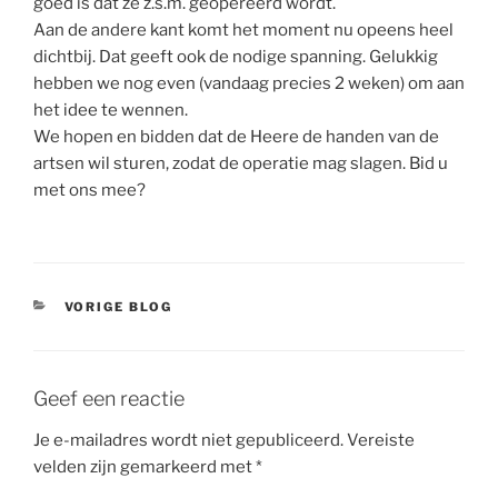
goed is dat ze z.s.m. geopereerd wordt.
Aan de andere kant komt het moment nu opeens heel
dichtbij. Dat geeft ook de nodige spanning. Gelukkig
hebben we nog even (vandaag precies 2 weken) om aan
het idee te wennen.
We hopen en bidden dat de Heere de handen van de
artsen wil sturen, zodat de operatie mag slagen. Bid u
met ons mee?
CATEGORIEËN
VORIGE BLOG
Geef een reactie
Je e-mailadres wordt niet gepubliceerd.
Vereiste
velden zijn gemarkeerd met
*