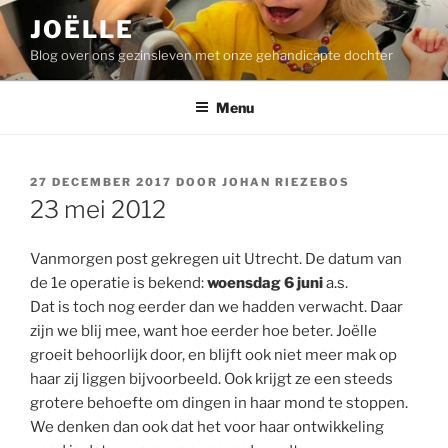
Ga
JOËLLE
naar
Blog over ons gezinsleven met onze gehandicapte dochter
de
inhoud
Menu
GEPLAATST
27 DECEMBER 2017
DOOR
JOHAN RIEZEBOS
OP
23 mei 2012
Vanmorgen post gekregen uit Utrecht. De datum van
de 1e operatie is bekend:
woensdag 6 juni
a.s.
Dat is toch nog eerder dan we hadden verwacht. Daar
zijn we blij mee, want hoe eerder hoe beter. Joëlle
groeit behoorlijk door, en blijft ook niet meer mak op
haar zij liggen bijvoorbeeld. Ook krijgt ze een steeds
grotere behoefte om dingen in haar mond te stoppen.
We denken dan ook dat het voor haar ontwikkeling