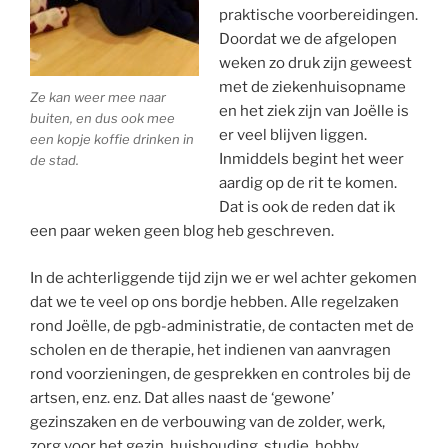
praktische voorbereidingen.
Doordat we de afgelopen
weken zo druk zijn geweest
met de ziekenhuisopname
Ze kan weer mee naar
en het ziek zijn van Joëlle is
buiten, en dus ook mee
er veel blijven liggen.
een kopje koffie drinken in
Inmiddels begint het weer
de stad.
aardig op de rit te komen.
Dat is ook de reden dat ik
een paar weken geen blog heb geschreven.
In de achterliggende tijd zijn we er wel achter gekomen
dat we te veel op ons bordje hebben. Alle regelzaken
rond Joëlle, de pgb-administratie, de contacten met de
scholen en de therapie, het indienen van aanvragen
rond voorzieningen, de gesprekken en controles bij de
artsen, enz. enz. Dat alles naast de ‘gewone’
gezinszaken en de verbouwing van de zolder, werk,
zorg voor het gezin, huishouding, studie, hobby.