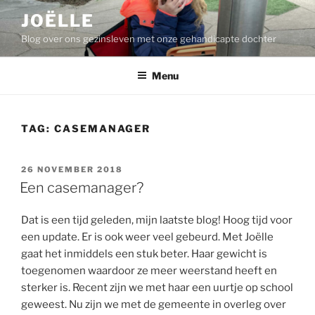
Ga
JOËLLE
naar
Blog over ons gezinsleven met onze gehandicapte dochter
de
inhoud
Menu
TAG:
CASEMANAGER
GEPLAATST
26 NOVEMBER 2018
OP
Een casemanager?
Dat is een tijd geleden, mijn laatste blog! Hoog tijd voor
een update. Er is ook weer veel gebeurd. Met Joëlle
gaat het inmiddels een stuk beter. Haar gewicht is
toegenomen waardoor ze meer weerstand heeft en
sterker is. Recent zijn we met haar een uurtje op school
geweest. Nu zijn we met de gemeente in overleg over