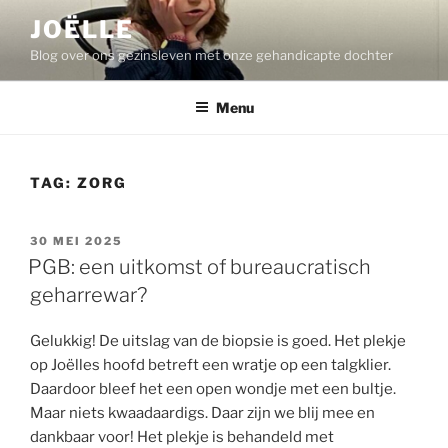
Ga
JOËLLE
naar
Blog over ons gezinsleven met onze gehandicapte dochter
de
inhoud
Menu
TAG:
ZORG
GEPLAATST
30 MEI 2025
OP
PGB: een uitkomst of bureaucratisch
geharrewar?
Gelukkig! De uitslag van de biopsie is goed. Het plekje
op Joëlles hoofd betreft een wratje op een talgklier.
Daardoor bleef het een open wondje met een bultje.
Maar niets kwaadaardigs. Daar zijn we blij mee en
dankbaar voor! Het plekje is behandeld met