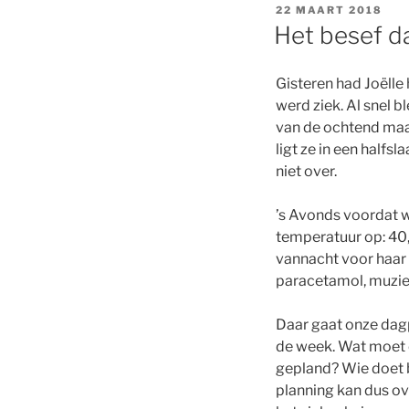
GEPLAATST
22 MAART 2018
OP
Het besef d
Gisteren had Joëlle 
werd ziek. Al snel bl
van de ochtend maar
ligt ze in een halfs
niet over.
’s Avonds voordat 
temperatuur op: 40,
vannacht voor haar
paracetamol, muziekj
Daar gaat onze dag
de week. Wat moet e
gepland? Wie doet 
planning kan dus ov