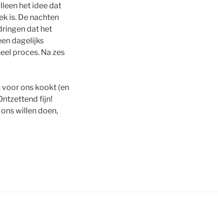
lleen het idee dat
iek is. De nachten
dringen dat het
een dagelijks
 heel proces. Na zes
 voor ons kookt (en
tzettend fijn!
ons willen doen,