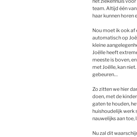
het ziekenhuis voor 
team. Altijd één van
haar kunnen horen e
Nou moet ik ook af 
automatisch op Joël
kleine aangelegenh
Joëlle heeft extreme
meeste is boven, en
met Joëlle, kan nie
gebeuren…
Zo zitten we hier d
doen, met de kindere
gaten te houden, het
huishoudelijk werk s
nauwelijks aan toe, 
Nu zal dit waarschij