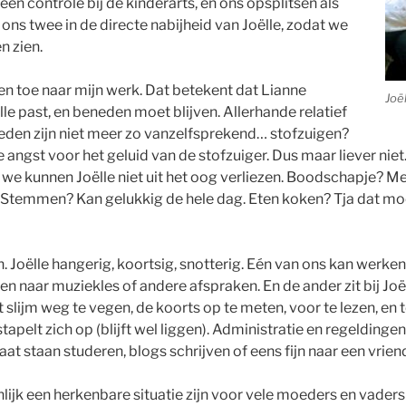
een controle bij de kinderarts, en ons opsplitsen als
 ons twee in de directe nabijheid van Joëlle, zodat we
n zien.
en toe naar mijn werk. Dat betekent dat Lianne
Joël
le past, en beneden moet blijven. Allerhande relatief
eden zijn niet meer zo vanzelfsprekend… stofzuigen?
 angst voor het geluid van de stofzuiger. Dus maar liever nie
 we kunnen Joëlle niet uit het oog verliezen. Boodschapje? 
t. Stemmen? Kan gelukkig de hele dag. Eten koken? Tja dat moe
an. Joëlle hangerig, koortsig, snotterig. Eén van ons kan wer
n naar muziekles of andere afspraken. En de ander zit bij Joë
 slijm weg te vegen, de koorts op te meten, voor te lezen, en 
tapelt zich op (blijft wel liggen). Administratie en regeldin
laat staan studeren, blogs schrijven of eens fijn naar een vrien
nlijk een herkenbare situatie zijn voor vele moeders en vaders