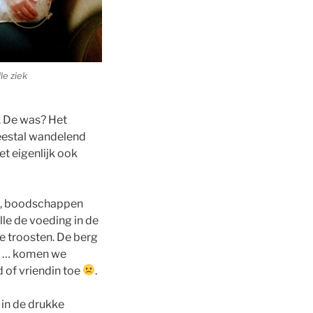
le ziek
t. De was? Het
Meestal wandelend
t eigenlijk ook
ken, boodschappen
lle de voeding in de
te troosten. De berg
gen … komen we
d of vriendin toe
.
 in de drukke