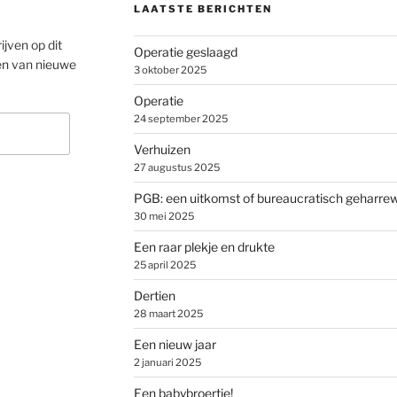
LAATSTE BERICHTEN
ijven op dit
Operatie geslaagd
en van nieuwe
3 oktober 2025
Operatie
24 september 2025
Verhuizen
27 augustus 2025
PGB: een uitkomst of bureaucratisch geharre
30 mei 2025
Een raar plekje en drukte
25 april 2025
Dertien
28 maart 2025
Een nieuw jaar
2 januari 2025
Een babybroertje!