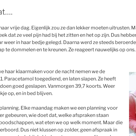
at….
haar vrije dag. Eigenlijk zou ze dan lekker moeten uitrusten. 
eek dat ze veel pijn had bij het zitten en het op zijn. Dus hebb
 weer in haar bedje gelegd. Daarna werd ze steeds beroerde
laap te dommelen en te kreunen. Ze reageert nauwelijks op ons.
we haar klaarmaken voor de nacht nemen we de
1. Paracetamol toegediend, en laten slapen. Ze heeft
 doen goed geslapen. Vanmorgen 39,7 koorts. Weer
e op, en in bed blijven.
planning. Elke maandag maken we een planning voor
r gebeuren, wie doet dat, welke afspraken staan
boodschappen, wat eten we op welk moment. Maar die
erboord. Dus niet klussen op zolder, geen afspraak in