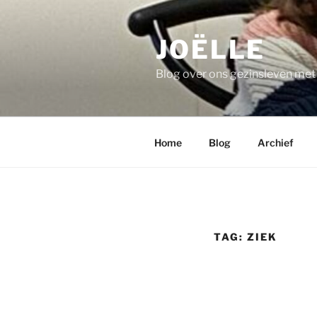
Ga
naar
JOËLLE
de
inhoud
Blog over ons gezinsleven me
Home
Blog
Archief
TAG:
ZIEK