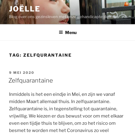
Ga
JOËLLE
naar
Blog over ons gezinsleven met onze gehandicapte dochter
de
inhoud
Menu
TAG:
ZELFQURANTAINE
GEPLAATST
9 MEI 2020
OP
Zelfquarantaine
Inmiddels is het een eindje in Mei, en zijn we vanaf
midden Maart allemaal thuis. In zelfquarantaine.
Zelfquarantaine is, in tegenstelling tot quarantaine,
vrijwillig. We kiezen er dus bewust voor om met elkaar
even een tijdje thuis te blijven, om zo het risico om
besmet te worden met het Coronavirus zo veel