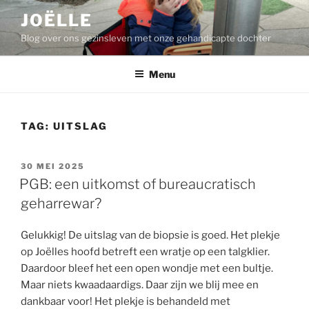
Ga
JOËLLE
naar
Blog over ons gezinsleven met onze gehandicapte dochter
de
inhoud
Menu
TAG:
UITSLAG
GEPLAATST
30 MEI 2025
OP
PGB: een uitkomst of bureaucratisch
geharrewar?
Gelukkig! De uitslag van de biopsie is goed. Het plekje
op Joëlles hoofd betreft een wratje op een talgklier.
Daardoor bleef het een open wondje met een bultje.
Maar niets kwaadaardigs. Daar zijn we blij mee en
dankbaar voor! Het plekje is behandeld met