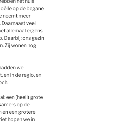
 hebben het huis
 Joëlle op de begane
 Ze neemt meer
. Daarnaast veel
et allemaal ergens
p. Daarbij: ons gezin
n. Zij wonen nog
 hadden wel
 en in de regio, en
och.
l: een (heel!) grote
pkamers op de
 en een grotere
tziet hopen we in