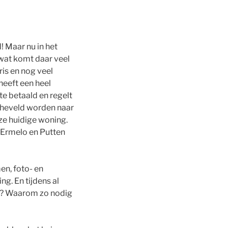
! Maar nu in het
wat komt daar veel
ris en nog veel
heeft een heel
e betaald en regelt
eheveld worden naar
ze huidige woning.
: Ermelo en Putten
en, foto- en
g. En tijdens al
m? Waarom zo nodig