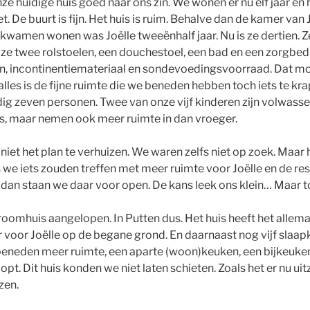
ze huidige huis goed naar ons zin. We wonen er nu elf jaar en
. De buurt is fijn. Het huis is ruim. Behalve dan de kamer van
 kwamen wonen was Joëlle tweeënhalf jaar. Nu is ze dertien.
t ze twee rolstoelen, een douchestoel, een bad en een zorgbed
en, incontinentiemateriaal en sondevoedingsvoorraad. Dat mo
 alles is de fijne ruimte die we beneden hebben toch iets te kra
g zeven personen. Twee van onze vijf kinderen zijn volwasse
uis, maar nemen ook meer ruimte in dan vroeger.
iet het plan te verhuizen. We waren zelfs niet op zoek. Maar
we iets zouden treffen met meer ruimte voor Joëlle en de rest,
, dan staan we daar voor open. De kans leek ons klein… Maar t
oomhuis aangelopen. In Putten dus. Het huis heeft het allemaa
voor Joëlle op de begane grond. En daarnaast nog vijf slaa
beneden meer ruimte, een aparte (woon)keuken, een bijkeuken
lopt. Dit huis konden we niet laten schieten. Zoals het er nu ui
zen.