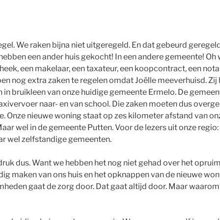
gel. We raken bijna niet uitgeregeld. En dat gebeurd geregeld
 hebben een ander huis gekocht! In een andere gemeente! Oh 
theek, een makelaar, een taxateur, een koopcontract, een nota
n nog extra zaken te regelen omdat Joëlle meeverhuisd. Zij 
 in bruikleen van onze huidige gemeente Ermelo. De gemeent
taxivervoer naar- en van school. Die zaken moeten dus overg
. Onze nieuwe woning staat op zes kilometer afstand van on
aar wel in de gemeente Putten. Voor de lezers uit onze regio
ar wel zelfstandige gemeenten.
ruk dus. Want we hebben het nog niet gehad over het opruim
ig maken van ons huis en het opknappen van de nieuwe wonin
heden gaat de zorg door. Dat gaat altijd door. Maar waaro