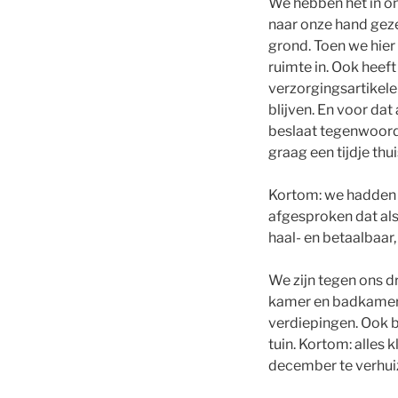
We hebben het in on
naar onze hand gezet
grond. Toen we hier
ruimte in. Ook heef
verzorgingsartikel
blijven. En voor dat
beslaat tegenwoordi
graag een tijdje th
Kortom: we hadden n
afgesproken dat als 
haal- en betaalbaar
We zijn tegen ons dr
kamer en badkamer 
verdiepingen. Ook 
tuin. Kortom: alles k
december te verhui