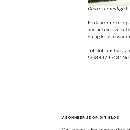
Ons toekomstige hui
En daarom zit ik op
aan het eind van al
vraag krijgen waarop
Tot slot: ons huis st
56/89473548/
. Ne
ABONNEER JE OP DIT BLOG
Voer je e-mailadres in om je in te schr