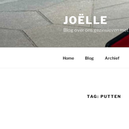
Ga
naar
JOËLLE
de
inhoud
Blog over ons gezinsleven me
Home
Blog
Archief
TAG:
PUTTEN