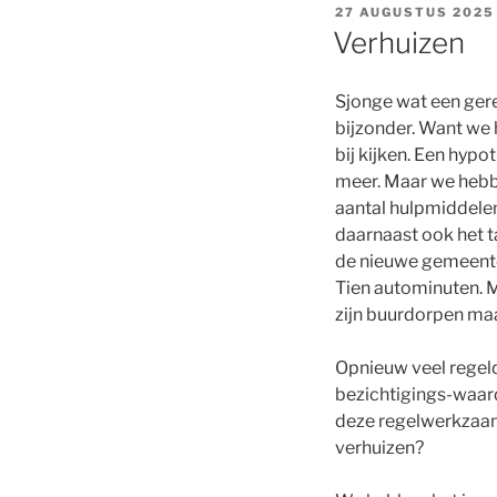
GEPLAATST
27 AUGUSTUS 2025
OP
Verhuizen
Sjonge wat een gere
bijzonder. Want we
bij kijken. Een hypo
meer. Maar we hebbe
aantal hulpmiddelen
daarnaast ook het 
de nieuwe gemeente
Tien autominuten. M
zijn buurdorpen ma
Opnieuw veel regeld
bezichtigings-waard
deze regelwerkzaam
verhuizen?